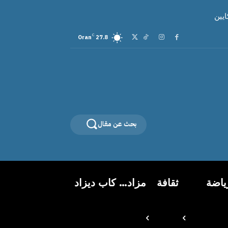
C
Oran
27.8
بحث عن مقال
ياضة
ثقافة
مزاد… كاب ديزاد