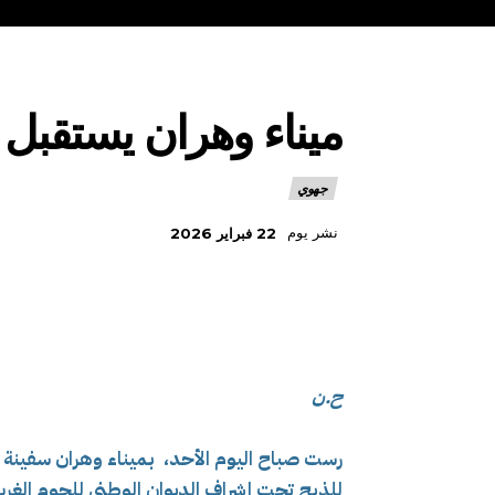
ميناء وهران يستقبل 12000 رأس غنم موجهة للذبح قادمة من إسباني
جهوي
نشر يوم
22 فبراير 2026
ح.ن
للذبح تحت إشراف الديوان الوطني للحوم الغرب