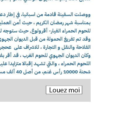
ووصلت السفينة قادمة من اسبانيا، في إطار دعم
بمناسبة شهر رمضان الكريم ، حيث أمن العم
للحوم الحمراء الفيار- أقرولوغ, حيث ستوجه ل
وقد تم تفريغ الحمولة من قبل
الفلاحة والنقل و التجارة ، للاشراف على عحجر
اللحوم الحمراء ، والتي تشهد إقبالا متزايدا عل
شحنة 10000 رأس غنم، من أصل 40 ألف مستوردة عبر موانئ جزائرية.