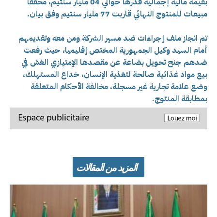
بقيمة مالية إجمالية قدرها حوالي 04 مليار سنتيم، محققا
مبيعات للمنتوج النهائي قاربت 77 مليار سنتيم وفق بيان.
تم انجاز ملف إجراءات ضد مسير الشركة ومن معه وتقديمهم
أمام السيد وكيل الجمهورية المختص إقليميا، حيث رفعت
ضدهم جنح تحويل بضاعة عن مقصدها الإمتيازي الغش في
بيع مواد غذائية صالحة لتغذية الإنسان، خداع المستهلك،
وضع علامة تجارية غير مسجلة، مخالفة الأحكام المتعلقة
بمطابقة المنتوج.
المزيد من المقالات