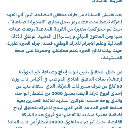
الفرينة الفاسدة.
بعد تفتيش المنشأة من طرف محققي المصلحة، تبين أنها تعود
لشركة تنشط تحت غطاء رمز سجل تجاري “المخبزة الصناعية”،
حيث تم حجز كمية معتبرة من الفرينة المدعمة، رفعت عينات
منها ومن المنتوج النهائي وإرسالها إلى المعهد الوطني للأدلة
الجنائية وعلم الإجرام للدرك الوطني، قصد إجراء الخبرة عليها،
حيث بينت نتائج الخبرة عدم مطابقتها وخطرها على صحة
المستهلك.
من خلال التحقيق، تبين ثبوت إنتاج وصناعة خبز التورتيلا
(رغيف)، بمادة الدقيق العادي الموضب في أكياس ذات وزن
50 كلغ من طرف مسير ذات الشركة، الذي استفاد منها من
إحدى فروع شركة قابضة بمبلغ 2000 دج للقنطار الواحد،
والذي يوجه حسب القوانين السارية لفائدة الخبازين بغية
صناعة الخبز المدعم الأمر الذي سمح للشركة بتحقيق أرباح
إضافية معتبرة منذ بداية تعاملها مع فروع هذه الشركة
القابضة، حيث تم شراء ما يفوق 24000 قنطاراً من ذات المادة