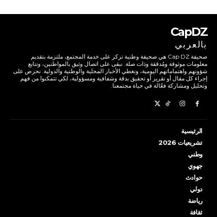
CapDZ
بالعربي
صحيفة Cap DZ هي صحيفة وطنية تركز على خدمة المجتمع، ملتزمة بتقديم
معلومات موثوقة ومُدققة وذات صلة. نبقى على اتصال وثيق بالمواطنين، ونتابع
شؤونهم واهتماماتهم اليومية، ونغطي الأخبار المحلية والوطنية والدولية. نحرص على
إجراء كل مقال أو تقرير أو تحقيق بدقة وشفافية ومسؤولية، لكي تتمكنوا من فهم
وتحليل ومشاركة فعّالة في حياة مجتمعنا.
الرئيسية
تشريعيات 2026
وطني
جهوي
حوادث
دولي
رياضة
ثقافة