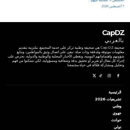
7 أغسطس 2026
CapDZ
بالعربي
صحيفة Cap DZ هي صحيفة وطنية تركز على خدمة المجتمع، ملتزمة بتقديم
معلومات موثوقة ومُدققة وذات صلة. نبقى على اتصال وثيق بالمواطنين، ونتابع
شؤونهم واهتماماتهم اليومية، ونغطي الأخبار المحلية والوطنية والدولية. نحرص على
إجراء كل مقال أو تقرير أو تحقيق بدقة وشفافية ومسؤولية، لكي تتمكنوا من فهم
وتحليل ومشاركة فعّالة في حياة مجتمعنا.
الرئيسية
تشريعيات 2026
وطني
جهوي
حوادث
دولي