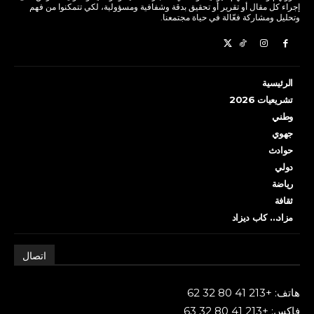
إجراء كل مقال أو تقرير أو تحقيق بدقة وشفافية ومسؤولية، لكي تتمكنوا من فهم
وتحليل ومشاركة فعّالة في حياة مجتمعنا.
الرئيسية
تشريعيات 2026
وطني
جهوي
حوادث
دولي
رياضة
ثقافة
مزاد… كاب ديزاد
اتصال
هاتف: +213 41 80 32 62
فاكس: +213 41 80 32 63