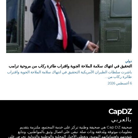
دولي
التحقيق في انتهاك سلامة الملاحة الجوية واقتراب طائرة ركاب من مروحية ترامب
باشرت سلطات الطيران الأمريكية التحقيق في انتهاك سلامة الملاحة الجوية واقتراب
طائرة ركاب من...
6 أغسطس 2026
CapDZ
بالعربي
صحيفة Cap DZ هي صحيفة وطنية تركز على خدمة المجتمع، ملتزمة بتقديم
معلومات موثوقة ومُدققة وذات صلة. نبقى على اتصال وثيق بالمواطنين، ونتابع
شؤونهم واهتماماتهم اليومية، ونغطي الأخبار المحلية والوطنية والدولية. نحرص على