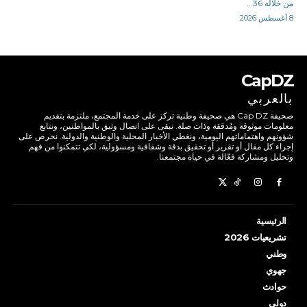
من خلاله 36...
8 أغسطس 2026
CapDZ
بالعربي
صحيفة Cap DZ هي صحيفة وطنية تركز على خدمة المجتمع، ملتزمة بتقديم
معلومات موثوقة ومُدققة وذات صلة. نبقى على اتصال وثيق بالمواطنين، ونتابع
شؤونهم واهتماماتهم اليومية، ونغطي الأخبار المحلية والوطنية والدولية. نحرص على
إجراء كل مقال أو تقرير أو تحقيق بدقة وشفافية ومسؤولية، لكي تتمكنوا من فهم
وتحليل ومشاركة فعّالة في حياة مجتمعنا.
الرئيسية
تشريعيات 2026
وطني
جهوي
حوادث
دولي