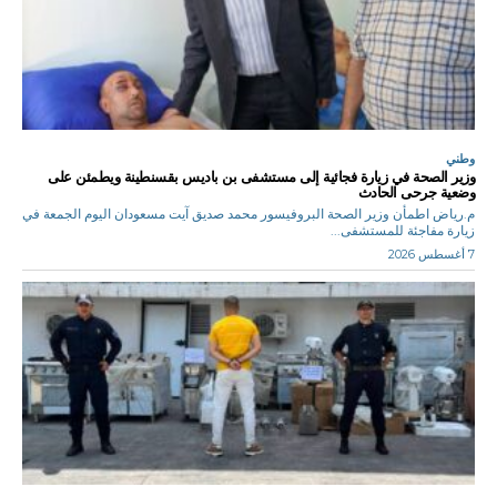
وطني
وزير الصحة في زيارة فجائية إلى مستشفى بن باديس بقسنطينة ويطمئن على
وضعية جرحى الحادث
م.رياض اطمأن وزير الصحة البروفيسور محمد صديق آيت مسعودان اليوم الجمعة في
زيارة مفاجئة للمستشفى...
7 أغسطس 2026