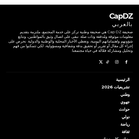
CapDZ
بالعربي
صحيفة Cap DZ هي صحيفة وطنية تركز على خدمة المجتمع، ملتزمة بتقديم
معلومات موثوقة ومُدققة وذات صلة. نبقى على اتصال وثيق بالمواطنين، ونتابع
شؤونهم واهتماماتهم اليومية، ونغطي الأخبار المحلية والوطنية والدولية. نحرص على
إجراء كل مقال أو تقرير أو تحقيق بدقة وشفافية ومسؤولية، لكي تتمكنوا من فهم
وتحليل ومشاركة فعّالة في حياة مجتمعنا.
الرئيسية
تشريعيات 2026
وطني
جهوي
حوادث
دولي
رياضة
ثقافة
مزاد… كاب ديزاد