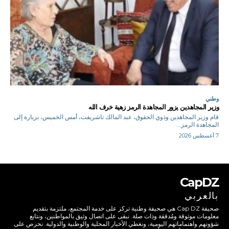
وطني
وزير المجاهدين يزور المجاهدة الرمز زهية خرف الله
قام وزير المجاهدين وذوي الحقوق، عبد المالك تاشريفت، أمس الخميس، بزيارة إلى
المجاهدة الرمز...
7 أغسطس 2026
CapDZ
بالعربي
صحيفة Cap DZ هي صحيفة وطنية تركز على خدمة المجتمع، ملتزمة بتقديم
معلومات موثوقة ومُدققة وذات صلة. نبقى على اتصال وثيق بالمواطنين، ونتابع
شؤونهم واهتماماتهم اليومية، ونغطي الأخبار المحلية والوطنية والدولية. نحرص على