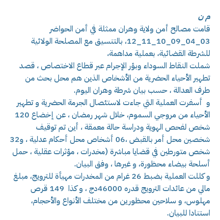
م ن
قامت مصالح أمن ولاية وهران ممثلة في أمن الحواضر
03_04_09_10_11_12، بالتنسيق مع المصلحة الولائية
للشرطة القضائية، بعملية مداهمة،
شملت النقاط السوداء وبؤر الإجرام عبر قطاع الاختصاص ، قصد
تطهير الأحياء الحضرية من الأشخاص الذين هم محل بحث من
طرف العدالة ، حسب بيان شرطة وهران اليوم.
و أسفرت العملية التي جاءت لاستئصال الجرمة الحضرية و تطهير
الأحياء من مروجي السموم، خلال شهر رمضان ، عن إخضاع 120
شخص لفحص الهوية ودراسة حالة معمقة ، أين تم توقيف
شخصين محل أمر بالقبض ،06 أشخاص محل أحكام عدلية ، و32
شخص متورطين في قضايا مباشرة (مخدرات ، مؤثرات عقلية ، حمل
أسلحة بيضاء محظورة، و غيرها ، وفق البيان.
و كللت العملية بضبط 26 غرام من المخدرات مهيأة للترويج، مبلغ
مالي من عائدات الترويج قدره 46000دج ، و كذا 149 قرص
مهلوس، و سلاحين محظورين من مختلف الأنواع والأحجام،
استنادا للبيان.