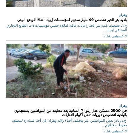
وهران
بلدية بئر الجير تخصص 49 مليار سنتيم لمؤسسات إيبيك انقاذا للوضع البيئي
ح.ن خصصت بلدية بئر الجير إعانات مالية لفائدة خمس مؤسسات ذات الطابع التجاري
الصناعي إيبيك...
7 أغسطس 2026
وهران
حي 2500 مسكن عدل إيلوا P السانية بعد تنظيفه من المواطنين يستنجدون
بالبلدية لتخصيص دوريات تنقل أكوام النفايات
ح.ن بادر بعض المواطنين عبر مختلف أحياء ولاية وهران في أخذ المبادرة لتنظيف
محيط سكناتهم...
7 أغسطس 2026