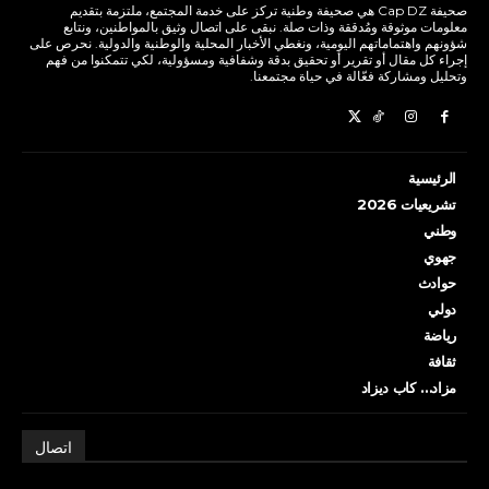
صحيفة Cap DZ هي صحيفة وطنية تركز على خدمة المجتمع، ملتزمة بتقديم
معلومات موثوقة ومُدققة وذات صلة. نبقى على اتصال وثيق بالمواطنين، ونتابع
شؤونهم واهتماماتهم اليومية، ونغطي الأخبار المحلية والوطنية والدولية. نحرص على
إجراء كل مقال أو تقرير أو تحقيق بدقة وشفافية ومسؤولية، لكي تتمكنوا من فهم
وتحليل ومشاركة فعّالة في حياة مجتمعنا.
الرئيسية
تشريعيات 2026
وطني
جهوي
حوادث
دولي
رياضة
ثقافة
مزاد… كاب ديزاد
اتصال