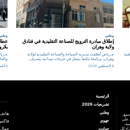
وطني
وطني
إطلاق مبادرة الترويج للصناعة التقليدية في فنادق
عطاف
ولاية وهران
بلا
طنية
م.رياض أطلقت مديرية السياحة والصناعة التقليدية لولاية
وهران، برنامجا مكثفا يتمثل في خرجات ميدانية يشىرف...
والجا
6 أغسطس 2026
6 أغسطس 2026
الرئيسية
تشريعيات 2026
وطني
هاتف: +213 41 
جتمع،
 على
جهوي
فاكس: +213 41
ية،
جوال: +213 7 70 
راء كل
حوادث