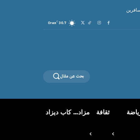
سافرين
C
Oran
30.7
بحث عن مقال
ياضة
ثقافة
مزاد… كاب ديزاد