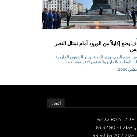
 يضع إكليلاً من الورود أمام تمثال النصر
روس
م.رياض وضع اليوم ، وزير الدولة، وزير الشؤون الخارجية
لية الوطنية بالخارج والشؤون الإفريقية، أحمد...
اتصال
80 32 62
 80 32 63
65 93 89