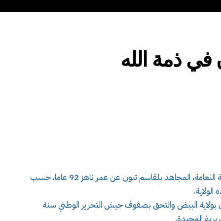
 في ذمة الله
انتقل إلى رحمة الله، اليوم ، ببلدية المشرية في ولاية النعامة، المجاهد بلقاسم تبون عن عمر ناهز 92 عاما، حسب
الولاية.
ة 1934 ببلدية بوسمغون بولاية البيض والتحق بصفوف جيش التحرير الوطني سنة