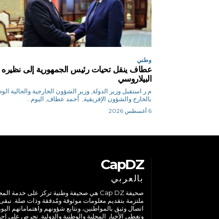
وطني
عطاف ينقل تحيات رئيس الجمهورية إلى نظيره
البيلاروسي
م.ر استقبل وزير الدولة, وزير الشؤون الخارجية والجالية الو
بالخارج والشؤون الإفريقية, أحمد عطاف, اليوم...
6 أغسطس 2026
CapDZ
بالعربي
صحيفة Cap DZ هي صحيفة وطنية تركز على خدمة الم
ملتزمة بتقديم معلومات موثوقة ومُدققة وذات صلة. نبقى
اتصال وثيق بالمواطنين، ونتابع شؤونهم واهتماماتهم اليوم
ونغطي الأخبار المحلية والوطنية والدولية. نحرص على إج