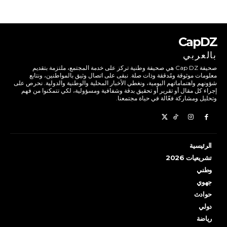
CapDZ
بالعربي
صحيفة Cap DZ هي صحيفة وطنية تركز على خدمة المجتمع، ملتزمة بتقديم
معلومات موثوقة ومُدققة وذات صلة. نبقى على اتصال وثيق بالمواطنين، ونتابع
شؤونهم واهتماماتهم اليومية، ونغطي الأخبار المحلية والوطنية والدولية. نحرص على
إجراء كل مقال أو تقرير أو تحقيق بدقة وشفافية ومسؤولية، لكي تتمكنوا من فهم
وتحليل ومشاركة فعّالة في حياة مجتمعنا.
الرئيسية
تشريعيات 2026
وطني
جهوي
حوادث
دولي
رياضة