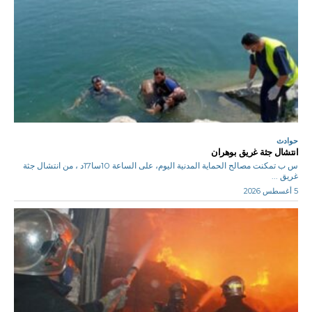
حوادث
انتشال جثة غريق بوهران
س ب تمكنت مصالح الحماية المدنية اليوم، على الساعة 10سا17د ، من انتشال جثة
غريق ...
5 أغسطس 2026