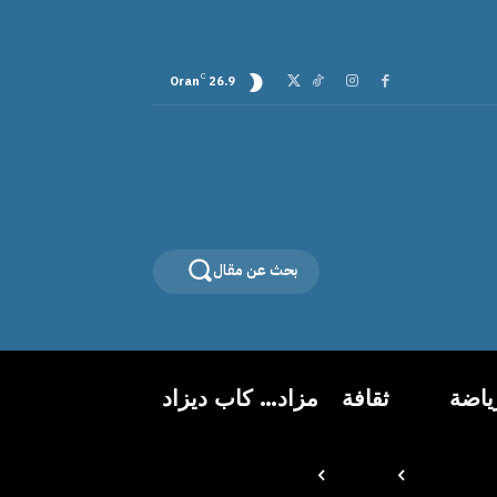
C
Oran
26.9
بحث عن مقال
ياضة
ثقافة
مزاد… كاب ديزاد