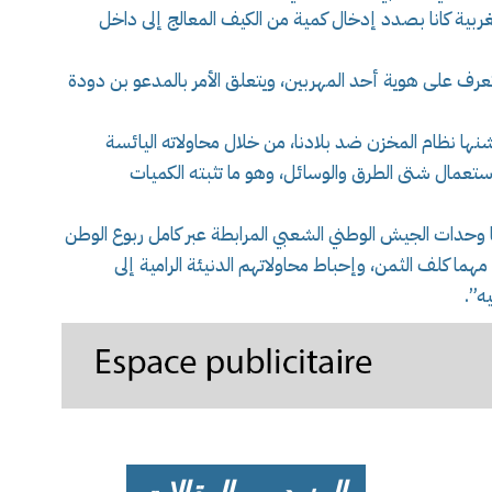
 إثنين (02) من جنسية مغربية كانا بصدد إدخال كمية من الكيف المعالج إلى داخل
لتعرف على هوية أحد المهربين، ويتعلق الأمر بالمدعو بن دودة
ا نظام المخزن ضد بلادنا، من خلال محاولاته اليائسة
ستعمال شتى الطرق والوسائل، وهو ما تثبته الكميات
ها وحدات الجيش الوطني الشعبي المرابطة عبر كامل ربوع الوطن
هما كلف الثمن، وإحباط محاولاتهم الدنيئة الرامية إلى
ه”.