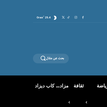
C
Oran
25.4
بحث عن مقال
ياضة
ثقافة
مزاد… كاب ديزاد