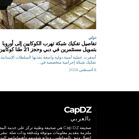
دولي
تفاصيل تفكيك شبكة تهرب الكوكايين إلى أوروبا
بتمويل مستثمرين في دبي وحجز 21 طنا كوكايين
أسفرت عملية أمنية دولية واسعة نفذتها السلطات الإسبانية
تفكيك شبكة إجرامية متخصصة في...
6 أغسطس 2026
CapDZ
بالعربي
صحيفة Cap DZ هي صحيفة وطنية تركز على خدمة الم
ملتزمة بتقديم معلومات موثوقة ومُدققة وذات صلة. نبقى
اتصال وثيق بالمواطنين، ونتابع شؤونهم واهتماماتهم اليوم