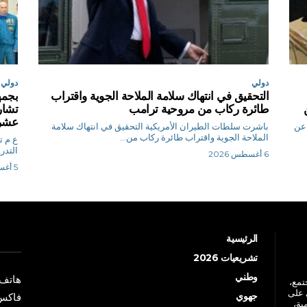
دولي
دولي
التحقيق في انتهاك سلامة الملاحة الجوية واقتراب
بجمه
طائرة ركاب من مروحية ترامب
تشارك
عشرة
 عن
باشرت سلطات الطيران الأمريكية التحقيق في انتهاك سلامة
الملاحة الجوية واقتراب طائرة ركاب من...
ع
التدر
6 أغسطس 2026
5 أغسطس 2026
الرئيسية
تشريعيات 2026
وطني
هاتف: +213 41 
جتمع،
 على
جهوي
فاكس: +213 41
ية،