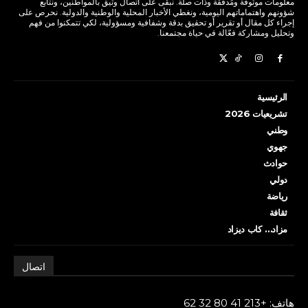
معلومات موثوقة ومُدققة وذات صلة. نبقى على اتصال وثيق بالمواطنين، ونتابع
شؤونهم واهتماماتهم اليومية، ونغطي الأخبار المحلية والوطنية والدولية. نحرص على
إجراء كل مقال أو تقرير أو تحقيق بدقة وشفافية ومسؤولية، لكي تتمكنوا من فهم
وتحليل ومشاركة فعّالة في حياة مجتمعنا.
الرئيسية
تشريعيات 2026
وطني
جهوي
حوادث
دولي
رياضة
ثقافة
مزاد… كاب ديزاد
اتصال
هاتف: +213 41 80 32 62