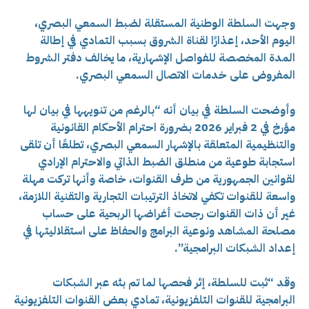
وجهت السلطة الوطنية المستقلة لضبط السمعي البصري،
اليوم الأحد، إعذارًا لقناة الشروق بسبب التمادي في إطالة
المدة المخصصة للفواصل الإشهارية، ما يخالف دفتر الشروط
المفروض على خدمات الاتصال السمعي البصري.
وأوضحت السلطة في بيان أنه “بالرغم من تنويهها في بيان لها
مؤرخ في 2 فبراير 2026 بضرورة احترام الأحكام القانونية
والتنظيمية المتعلقة بالإشهار السمعي البصري، تطلعًا أن تلقى
استجابة طوعية من منطلق الضبط الذاتي والاحترام الإرادي
لقوانين الجمهورية من طرف القنوات، خاصة وأنها تركت مهلة
واسعة للقنوات تكفي لاتخاذ الترتيبات التجارية والتقنية اللازمة،
غير أن ذات القنوات رجحت أغراضها الربحية على حساب
مصلحة المشاهد ونوعية البرامج والحفاظ على استقلاليتها في
إعداد الشبكات البرامجية”.
وقد “ثبت للسلطة، إثر فحصها لما تم بثه عبر الشبكات
البرامجية للقنوات التلفزيونية، تمادي بعض القنوات التلفزيونية