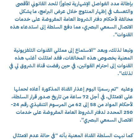
بإطالة مدد الفواصل الإشهارية تجاوزًا للحد القانوني الأقصى
والتعسف في إظهار المنتوج خلال عرض البرامج، ما يشكل
مخالفة لأحكام دفتر الشروط العامة المفروضة على خدمات
الاتصال السمعي البصري، مما دفع السلطة إلى استدعاء هذه
القنوات”.
وتبعا لذلك، وبعد “الاستماع إلى ممثلي القنوات التلفزيونية
المعنية بخصوص هذه المخالفات، فقد امتثلت أغلب هذه
القنوات إلى احترام القوانين، في حين رفضت قناة الشروق تي في
لذلك”.
وعليه “تم رسميًا اليوم إعذار القناة المذكورة أعلاه لحملها
على الامتثال، في أجل 72 ساعة من تاريخ صدور قرار السلطة،
لأحكام المواد من 58 إلى 62 من المرسوم التنفيذي رقم 24-
250 المحدد لدفتر الشروط العامة المفروضة على خدمات
الاتصال السمعي البصري”.
كما نبهت السلطة القناة المعنية بأنه “في حالة عدم الامتثال