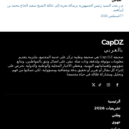
م.ر بعث السيد رئيس الجمهورية برسالة تعزية إلى عائلة الشيخ سعيد الحاج محمد بن
إبراهيم...
7 أغسطس 2026
CapDZ
بالعربي
صحيفة Cap DZ هي صحيفة وطنية تركز على خدمة المجتمع، ملتزمة بتقديم
معلومات موثوقة ومُدققة وذات صلة. نبقى على اتصال وثيق بالمواطنين، ونتابع
شؤونهم واهتماماتهم اليومية، ونغطي الأخبار المحلية والوطنية والدولية. نحرص على
إجراء كل مقال أو تقرير أو تحقيق بدقة وشفافية ومسؤولية، لكي تتمكنوا من فهم
وتحليل ومشاركة فعّالة في حياة مجتمعنا.
الرئيسية
تشريعيات 2026
وطني
جهوي
حوادث