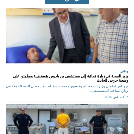
وطني
وزير الصحة في زيارة فجائية إلى مستشفى بن باديس بقسنطينة ويطمئن على
وضعية جرحى الحادث
م.رياض اطمأن وزير الصحة البروفيسور محمد صديق آيت مسعودان اليوم الجمعة في
زيارة مفاجئة للمستشفى...
7 أغسطس 2026