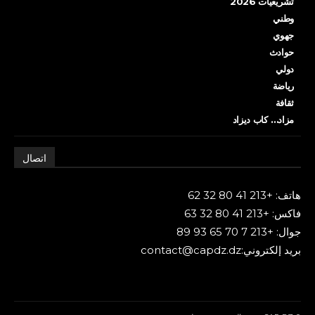
تشريعيات 2026
وطني
جهوي
حوادث
دولي
رياضة
ثقافة
مزاد… كاب ديزاد
اتصال
هاتف: +213 41 80 32 62
فاكس: +213 41 80 32 63
جوال: +213 7 70 65 93 89
بريد إلكتروني:contact@capdz.dz