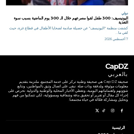
دولي
اليونيسيف: 300 طفل لقوا مصرعهم خلال الـ 300 يوم الماضية بسبب سوء
التغذية
كشفت منظمة "اليونيسف" عن حصيلة صادمة لضحايا الأطفال في قطاع غزة، حيث
لقي ما...
7 أغسطس 2026
CapDZ
بالعربي
صحيفة Cap DZ هي صحيفة وطنية تركز على خدمة المجتمع، ملتزمة بتقديم
معلومات موثوقة ومُدققة وذات صلة. نبقى على اتصال وثيق بالمواطنين، ونتابع
شؤونهم واهتماماتهم اليومية، ونغطي الأخبار المحلية والوطنية والدولية. نحرص على
إجراء كل مقال أو تقرير أو تحقيق بدقة وشفافية ومسؤولية، لكي تتمكنوا من فهم
وتحليل ومشاركة فعّالة في حياة مجتمعنا.
الرئيسية