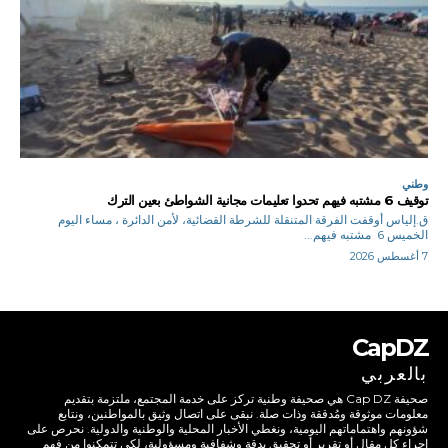
وطني
توقيف 6 مشتبه فيهم تحدوا تعليمات مجانية الشواطئ بعين الترك
ق.إلياس أوقفت الفرقة المتنقلة للشرطة القضائية، لأمن الدائرة ، مساء اليوم
الخميس 6 مشتبه فيهم...
7 أغسطس 2026
CapDZ
بالعربي
صحيفة Cap DZ هي صحيفة وطنية تركز على خدمة المجتمع، ملتزمة بتقديم
معلومات موثوقة ومُدققة وذات صلة. نبقى على اتصال وثيق بالمواطنين، ونتابع
شؤونهم واهتماماتهم اليومية، ونغطي الأخبار المحلية والوطنية والدولية. نحرص على
إجراء كل مقال أو تقرير أو تحقيق بدقة وشفافية ومسؤولية، لكي تتمكنوا من فهم