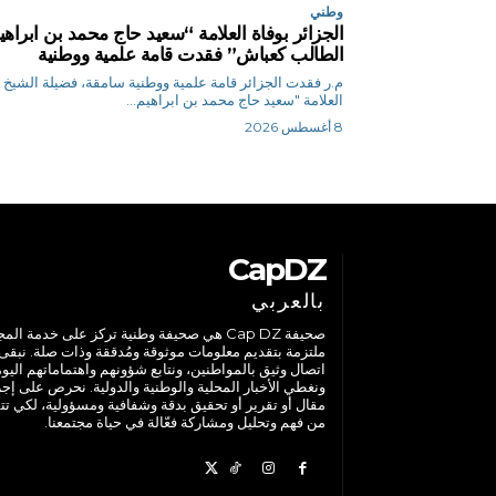
وطني
الجزائر بوفاة العلامة “سعيد حاج محمد بن ابراهي
الطالب كعباش” فقدت قامة علمية ووطنية
م.ر فقدت الجزائر قامة علمية ووطنية سامقة، فضيلة الشيخ
العلامة "سعيد حاج محمد بن ابراهيم...
8 أغسطس 2026
CapDZ
بالعربي
صحيفة Cap DZ هي صحيفة وطنية تركز على خدمة الم
ملتزمة بتقديم معلومات موثوقة ومُدققة وذات صلة. نبقى
اتصال وثيق بالمواطنين، ونتابع شؤونهم واهتماماتهم اليوم
ونغطي الأخبار المحلية والوطنية والدولية. نحرص على إج
مقال أو تقرير أو تحقيق بدقة وشفافية ومسؤولية، لكي تت
من فهم وتحليل ومشاركة فعّالة في حياة مجتمعنا.