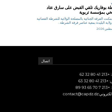
 بوفاريك تلقي القبض على سارق عتاد
ي بمؤسسة تربوية
ر تمكنت الفرقة الجنائية بالمصلحة الولائية للشرطة القضائية
ولاية البليدة بمعية عناصر فرقة الشرطة...
اتصال
80 32 62
 80 32 63
65 93 89
ني:contact@capdz.dz