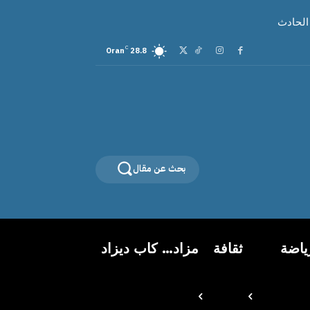
 الحادث
C
Oran
28.8
بحث عن مقال
ياضة
ثقافة
مزاد… كاب ديزاد