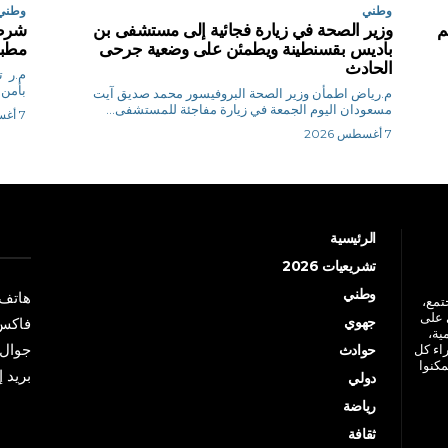
وطني
وطني
م
وزير الصحة في زيارة فجائية إلى مستشفى بن
شرطة
باديس بقسنطينة ويطمئن على وضعية جرحى
مطبخ
الحادث
م.
بأمن 
م.رياض اطمأن وزير الصحة البروفيسور محمد صديق آيت
مسعودان اليوم الجمعة في زيارة مفاجئة للمستشفى...
7 أغسطس 2026
7 أغسطس 2026
الرئيسية
تشريعيات 2026
وطني
هاتف: +213 41 
جتمع،
 على
جهوي
فاكس: +213 41
ية،
جوال: +213 7 70 
راء كل
حوادث
مكنوا
بريد إلكترو
دولي
رياضة
ثقافة