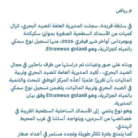
م.رياض
في سابقة فريدة، سجلت المديرية العامة للصيد البحري، انزال
كميات من الأسماك السطحية الصغيرة بموانئ سكيكدة
وبومرداس أواخر شهر فيفري 2026، منها تسجيل نوع سمكي
بالمياه الجزائرية، وهو Etrumeus golanii.
وبناء على صور وعينات تم دراستها من طرف باحثين في مجال
الصيد البحري، ، تُفيد المديرية العامة للصيد البحري وتربية
المائيات بأن تقريرًا علميًا أعدّه المركز الوطني للبحث والتنمية
في الصيد البحري وتربية المائيات، يتضمن تسجيل نوع سمكي
بالمياه الجزائرية، وهو Etrumeus golanii وفق بيان
المديرية.
وهو نوع ينتمي إلى الأسماك الساحلية السطحية القريبة في
خصائصها من السردين، ويتواجد أساسًا في غرب المحيط
الهندي.
كما يتمتع بفترة تكاثر طويلة وتجدد مستمر في أعداد صغار