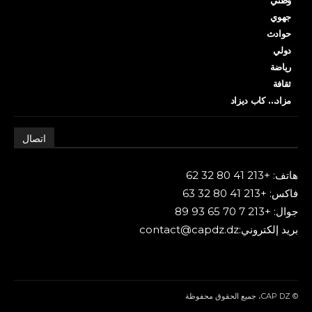
جهوي
حوادث
دولي
رياضة
ثقافة
مزاد… كاب ديزاد
اتصال
هاتف: +213 41 80 32 62
فاكس: +213 41 80 32 63
جوال: +213 7 70 65 93 89
بريد إلكتروني:contact@capdz.dz
© CAP DZ، جميع الحقوق محفوظة