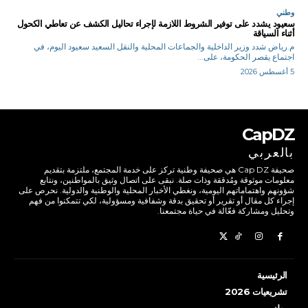
وطني
سعيود يشدد على توفير الشروط اللازمة لإجراء تحاليل الكشف عن تعاطي الكحول
أثناء السياقة
م.رياض شدد وزير الداخلية والجماعات المحلية والنقل السعيد سعيود اليوم، في
اجتماع يقصر الحكومة، على...
5 أغسطس 2026
CapDZ
بالعربي
صحيفة Cap DZ هي صحيفة وطنية تركز على خدمة المجتمع، ملتزمة بتقديم
معلومات موثوقة ومُدققة وذات صلة. نبقى على اتصال وثيق بالمواطنين، ونتابع
شؤونهم واهتماماتهم اليومية، ونغطي الأخبار المحلية والوطنية والدولية. نحرص على
إجراء كل مقال أو تقرير أو تحقيق بدقة وشفافية ومسؤولية، لكي تتمكنوا من فهم
وتحليل ومشاركة فعّالة في حياة مجتمعنا.
الرئيسية
تشريعيات 2026
وطني