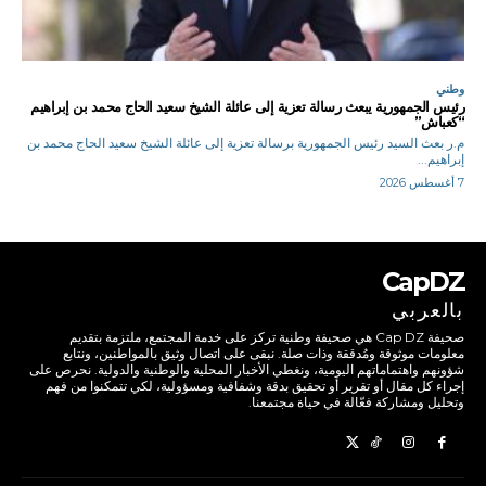
وطني
رئيس الجمهورية يبعث رسالة تعزية إلى عائلة الشيخ سعيد الحاج محمد بن إبراهيم
“كعباش”
م.ر بعث السيد رئيس الجمهورية برسالة تعزية إلى عائلة الشيخ سعيد الحاج محمد بن
إبراهيم...
7 أغسطس 2026
CapDZ
بالعربي
صحيفة Cap DZ هي صحيفة وطنية تركز على خدمة المجتمع، ملتزمة بتقديم
معلومات موثوقة ومُدققة وذات صلة. نبقى على اتصال وثيق بالمواطنين، ونتابع
شؤونهم واهتماماتهم اليومية، ونغطي الأخبار المحلية والوطنية والدولية. نحرص على
إجراء كل مقال أو تقرير أو تحقيق بدقة وشفافية ومسؤولية، لكي تتمكنوا من فهم
وتحليل ومشاركة فعّالة في حياة مجتمعنا.