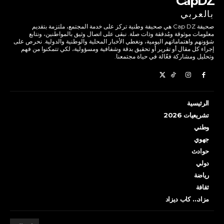
CapDZ
بالعربي
صحيفة Cap DZ هي صحيفة وطنية تركز على خدمة المجتمع، ملتزمة بتقديم
معلومات موثوقة ومُدققة وذات صلة. نبقى على اتصال وثيق بالمواطنين، ونتابع
شؤونهم واهتماماتهم اليومية، ونغطي الأخبار المحلية والوطنية والدولية. نحرص على
إجراء كل مقال أو تقرير أو تحقيق بدقة وشفافية ومسؤولية، لكي تتمكنوا من فهم
وتحليل ومشاركة فعّالة في حياة مجتمعنا.
الرئيسية
تشريعيات 2026
وطني
جهوي
حوادث
دولي
رياضة
ثقافة
مزاد… كاب ديزاد