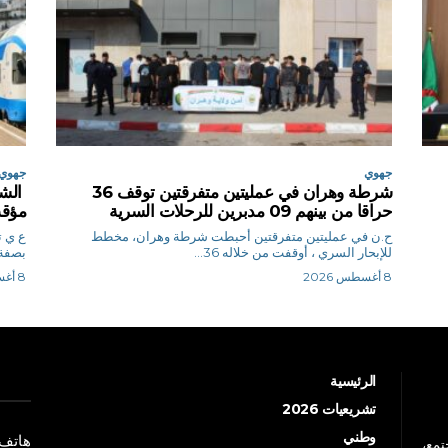
جهوي
جهوي
شرطة وهران في عمليتين متفرقتين توقف 36
الشر
حراقا من بينهم 09 مدبرين للرحلات السرية
مؤقت
ح.ن في عمليتين متفرقتين أحبطت شرطة وهران، مخطط
ع
للإبحار السري ، أوقفت من خلاله 36...
بصفة 
8 أغسطس 2026
8 أغسطس 2026
الرئيسية
تشريعيات 2026
وطني
هاتف: +213 41 
جتمع،