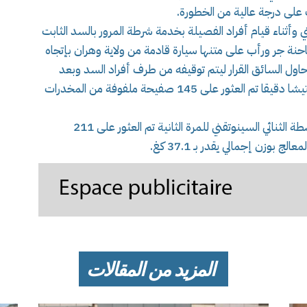
 على درجة عالية من الخطورة.
وأثناء قيام أفراد الفصيلة بخدمة شرطة المرور بالسد الثابت
 جر ورأب على متنها سيارة قادمة من ولاية وهران بإتجاه
ية حاول السائق القرار ليتم توقيفه من طرف أفراد السد وبعد
الإستعانة بالثنائي السينوتقني وتفتيش الشاحنة تفتيشا دقيقا تم العثور على 145 صفيحة ملفوفة من المخدرات
مواصلة للتحقيق وبعد تفتيش المركبة الثانية بواسطة الثنائي السينوتقني للمرة الثانية تم العثور على 211
المزيد من المقالات