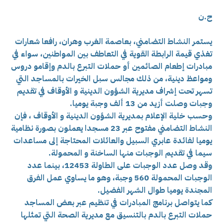
ح.ن
يستمر النشاط التضامني، بعاصمة الغرب وهران، رافعا شعارات
تغذي قيمة الرابطة القوية في التعاطف بين المواطنين، سواء في
مبادرات إطعام الصائمين أو حملات التبرع بالدم وإقامو دروس
ومواعظ دينية، من ذلك مجالس سبل الخيرات بالمساجد التي
تسهر تحت إشراف مديرية الشؤون الدينية و الأوقاف في تقديم
وجبات وصلت أزيد من 13 ألف وجبة يوميا.
وحسب خلية الإعلام بمديرية الشؤون الدينية و الأوقاف ، فإن
النشاط التضامني مفتوح عبر 23 مسجدا يعملون بصورة نظامية
يوميا لفائدة عابري السبيل والعائلات المحتاجة إلى مساعدات
سيما في تقديم الوجبات منها الساخنة و المحمولة.
وقد وصل عدد الوجبات
على الطاولة 12453، بينما
عدد
الوجبات المحمولة 560 وجبة، وهو ما يساوي عمل الفرق
المجندة يوميا طوال الشهر الفضيل.
كما يتواصل برنامج المبادرات في تنظيم عبر بعض المساجد
حملات التبرع بالدم بالتنسيق مع مديرية الصحة التي تمثلها