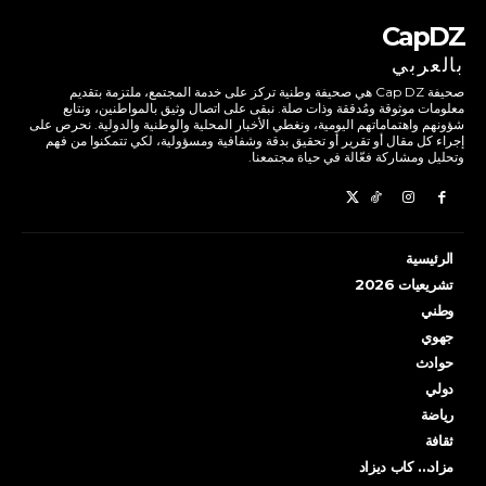
CapDZ
بالعربي
صحيفة Cap DZ هي صحيفة وطنية تركز على خدمة المجتمع، ملتزمة بتقديم
معلومات موثوقة ومُدققة وذات صلة. نبقى على اتصال وثيق بالمواطنين، ونتابع
شؤونهم واهتماماتهم اليومية، ونغطي الأخبار المحلية والوطنية والدولية. نحرص على
إجراء كل مقال أو تقرير أو تحقيق بدقة وشفافية ومسؤولية، لكي تتمكنوا من فهم
وتحليل ومشاركة فعّالة في حياة مجتمعنا.
الرئيسية
تشريعيات 2026
وطني
جهوي
حوادث
دولي
رياضة
ثقافة
مزاد… كاب ديزاد