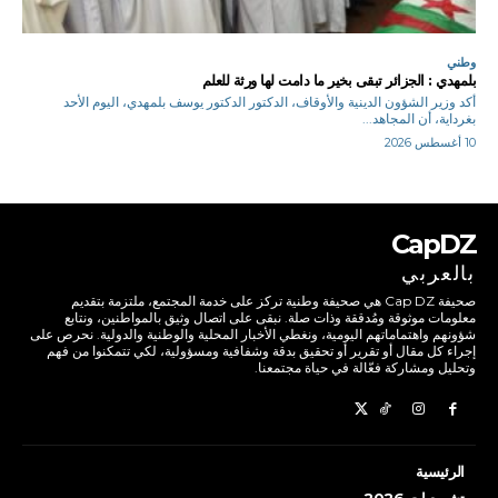
وطني
بلمهدي : الجزائر تبقى بخير ما دامت لها ورثة للعلم
أكد وزير الشؤون الدينية والأوقاف، الدكتور الدكتور يوسف بلمهدي، اليوم الأحد
بغرداية، أن المجاهد...
10 أغسطس 2026
CapDZ
بالعربي
صحيفة Cap DZ هي صحيفة وطنية تركز على خدمة المجتمع، ملتزمة بتقديم
معلومات موثوقة ومُدققة وذات صلة. نبقى على اتصال وثيق بالمواطنين، ونتابع
شؤونهم واهتماماتهم اليومية، ونغطي الأخبار المحلية والوطنية والدولية. نحرص على
إجراء كل مقال أو تقرير أو تحقيق بدقة وشفافية ومسؤولية، لكي تتمكنوا من فهم
وتحليل ومشاركة فعّالة في حياة مجتمعنا.
الرئيسية
تشريعيات 2026