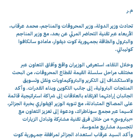
م.ر
تحادث وزير الدولة، وزير المحروقات والمناجم، محمد عرقاب،
الأربعاء عبر تقنية التحاضر المرئي عن بعد، مع وزير المناجم
والبترول والطاقة بجمهورية كوت ديفوار، مامادو سانكافوا
كوليبالي.
وخلال اللقاء، استعرض الوزيران واقع وآفاق التعاون عبر
مختلف مراحل سلسلة القيمة لقطاع المحروقات، من البحث
والاستكشاف إلى التكرير والبتروكيماويات ونقل وتسويق
المنتجات البترولية، إلى جانب التكوين وبناء القدرات. وأكد
الجانبان إرادتهما الارتقاء بالعلاقات إلى شراكة استراتيجية قائمة
على المصالح المتبادلة، مع تنويه الوزير الإيفواري بخبرة الجزائر،
لاسيما عبر مجمع سوناطراك، ودعوة إلى تعزيز التعاون مع
«بيتروسي» من خلال فرق تقنية مشتركة وتبادل الزيارات
لتجسيد مشاريع ملموسة.
وأكد السيد عرقاب استعداد الجزائر لمرافقة جمهورية كوت