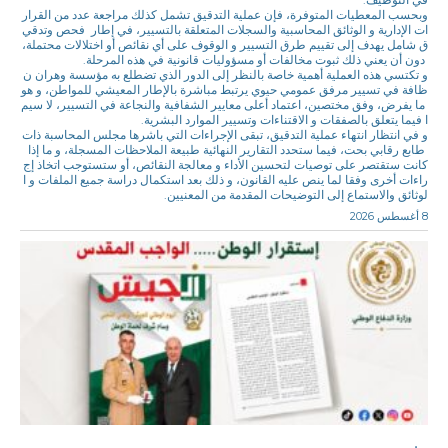
وبحسب المعطيات المتوفرة، فإن عملية التدقيق تشمل كذلك مراجعة عدد من القرار
ات الإدارية و الوثائق المحاسبية والسجلات المتعلقة بالتسيير، في إطار فحص وتدقي
ق شامل يهدف إلى تقييم طرق التسيير و الوقوف على أي نقائص أو اختلالات محتملة،
دون أن يعني ذلك ثبوت مخالفات أو مسؤوليات قانونية في هذه المرحلة.
و تكتسي هذه العملية أهمية خاصة بالنظر إلى الدور الذي تضطلع به مؤسسة وهران ن
ظافة في تسيير مرفق عمومي حيوي يرتبط مباشرة بالإطار المعيشي للمواطن، و هو
ما يفرض، وفق مختصين، اعتماد أعلى معايير الشفافية والنجاعة في التسيير، لا سيم
ا فيما يتعلق بالصفقات و الاقتناءات وتسيير الموارد البشرية.
و في انتظار انتهاء عملية التدقيق، تبقى الإجراءات التي باشرها مجلس المحاسبة ذات
طابع رقابي بحت، فيما ستحدد التقارير النهائية طبيعة الملاحظات المسجلة، و ما إذا
كانت ستقتصر على توصيات لتحسين الأداء و معالجة النقائص، أو ستستوجب اتخاذ إج
راءات أخرى وفقا لما ينص عليه القانون، و ذلك بعد استكمال دراسة جميع الملفات و ا
لوثائق والاستماع إلى التوضيحات المقدمة من المعنيين.
8 أغسطس 2026