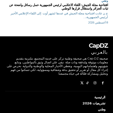
وطني
افتتاحية مجلة الجيش: اللقاء الاعلامي لرئيس الجمهورية حمل رسائل واضحة عن
ثبات الجزائر واستقلال قرارها الوطني
ح.ن عادت افتتاحية مجلة الجيش في عددها لشهر أوت إلى اللقاء الإعلامي الأخير
لرئيس الجمهورية،...
8 أغسطس 2026
CapDZ
بالعربي
صحيفة Cap DZ هي صحيفة وطنية تركز على خدمة المجتمع، ملتزمة بتقديم
معلومات موثوقة ومُدققة وذات صلة. نبقى على اتصال وثيق بالمواطنين، ونتابع
شؤونهم واهتماماتهم اليومية، ونغطي الأخبار المحلية والوطنية والدولية. نحرص على
إجراء كل مقال أو تقرير أو تحقيق بدقة وشفافية ومسؤولية، لكي تتمكنوا من فهم
وتحليل ومشاركة فعّالة في حياة مجتمعنا.
الرئيسية
تشريعيات 2026
وطني