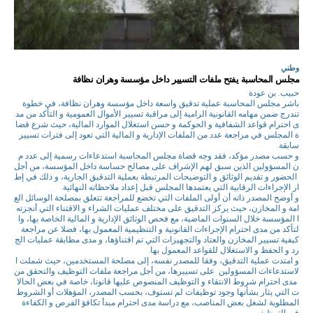
وطني
مجلس المحاسبة يفتح ملفات التسيير داخل مؤسسة وهران نظافة
حبيب. بن عودة
باشر مجلس المحاسبة عملية تدقيق واسعة داخل مؤسسة وهران نظافة، في خطوة
تندرج ضمن مهامه القانونية الرامية إلى مراقبة تسيير الأموال العمومية و التأكد من مد
ى احترام قواعد الشفافية و الحوكمة و حسن استغلال الموارد المالية، حيث شرع قضا
ة المجلس في مراجعة عدد من الملفات الإدارية و المالية التي تعود إلى فترات تسيير
سابقة.
و حسب مصدر مؤكد، فقد وجه قضاة مجلس المحاسبة استدعاءات رسمية إلى عدد م
ن المسؤولين الذين سبق لهم الإشراف على مصالح حساسة داخل المؤسسة، من أجل
الحضور و تقديم الوثائق و التوضيحات المرتبطة بعملية التدقيق الجارية، و ذلك في إط
ار الإجراءات الرقابية التي يعتمدها المجلس قبل إعداد ملاحظاته النهائية.
و أوضح المصدر ذاته أن أولى الملفات التي تخضع للمراجعة تتعلق بمصلحة الوسائل الع
امة و المخازن، حيث يركز التدقيق على مختلف عمليات الشراء و الاقتناء التي أنجزته
ا المؤسسة خلال السنوات الماضية، مع فحص الوثائق الإدارية و المالية الخاصة بها، وا
لتأكد من مدى احترام الإجراءات القانونية و التنظيمية المعمول بها، فضلا عن مراجعة
كيفية تسيير المخازن والعتاد والتجهيزات التي تم اقتناؤها، و مدى مطابقة عمليات الج
رد و الحفظ و الاستغلال للقواعد المعمول بها.
و امتدت عملية التدقيق، وفقا للمصدر نفسه، إلى مصلحة المستخدمين، حيث شملت ا
لاستدعاءات المسؤولين على تسييرها، من أجل مراجعة ملفات التوظيف والتحقق من
مدى احترام شروط الانتقاء و التوظيف المنصوص عليها قانونا، خاصة في بعض الحالا
ت التي يثار بشأنها وجود توظيفات لم تستوف، بحسب المصدر، المؤهلات أو الشروط
المطلوبة لشغل بعض المناصب، مع دراسة مدى احترام مبدأ تكافؤ الفرص و الكفاءة
في التوظيف.