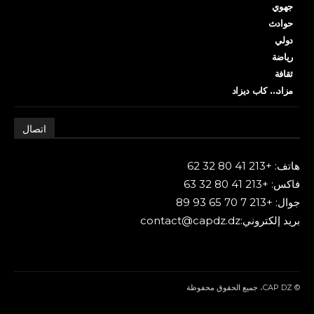
جهوي
حوادث
دولي
رياضة
ثقافة
مزاد… كاب ديزاد
اتصال
هاتف: +213 41 80 32 62
فاكس: +213 41 80 32 63
جوال: +213 7 70 65 93 89
بريد إلكتروني:contact@capdz.dz
© CAP DZ، جميع الحقوق محفوظة