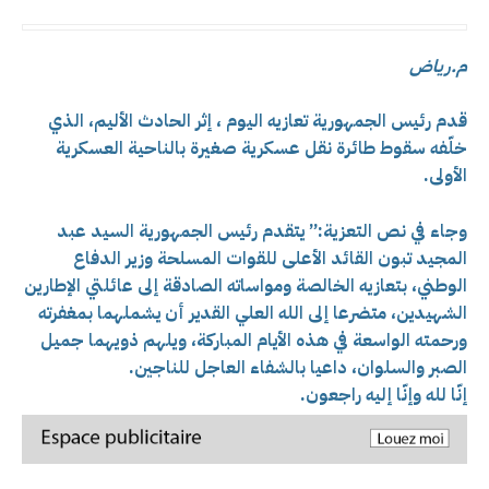
م.رياض
قدم رئيس الجمهورية تعازيه اليوم ، إثر
الحادث الأليم، الذي
خلّفه سقوط طائرة نقل عسكرية صغيرة بالناحية العسكرية
الأولى.
وجاء في نص التعزية:” يتقدم رئيس الجمهورية السيد عبد
المجيد تبون القائد الأعلى للقوات المسلحة وزير الدفاع
الوطني، بتعازيه الخالصة ومواساته الصادقة إلى عائلتي الإطارين
الشهيدين، متضرعا إلى الله العلي القدير أن يشملهما بمغفرته
ورحمته الواسعة في هذه الأيام المباركة، ويلهم ذويهما جميل
الصبر والسلوان، داعيا بالشفاء العاجل للناجين.
إنّا لله وإنّا إليه راجعون.