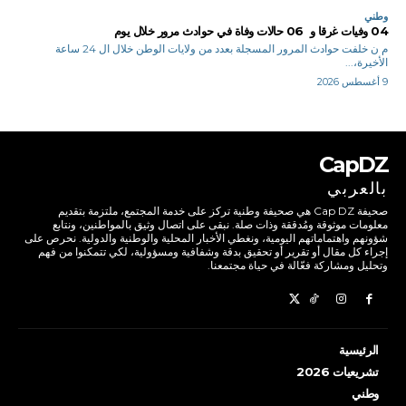
وطني
04 وفيات غرقا و 06 حالات وفاة في حوادث مرور خلال يوم
م ن خلفت حوادث المرور المسجلة بعدد من ولايات الوطن خلال ال 24 ساعة
الأخيرة،...
9 أغسطس 2026
CapDZ
بالعربي
صحيفة Cap DZ هي صحيفة وطنية تركز على خدمة المجتمع، ملتزمة بتقديم
معلومات موثوقة ومُدققة وذات صلة. نبقى على اتصال وثيق بالمواطنين، ونتابع
شؤونهم واهتماماتهم اليومية، ونغطي الأخبار المحلية والوطنية والدولية. نحرص على
إجراء كل مقال أو تقرير أو تحقيق بدقة وشفافية ومسؤولية، لكي تتمكنوا من فهم
وتحليل ومشاركة فعّالة في حياة مجتمعنا.
الرئيسية
تشريعيات 2026
وطني