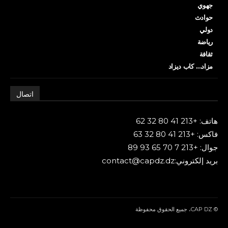
جهوي
حوادث
دولي
رياضة
ثقافة
مزاد… كاب ديزاد
اتصال
هاتف: +213 41 80 32 62
فاكس: +213 41 80 32 63
جوال: +213 7 70 65 93 89
بريد إلكتروني:contact@capdz.dz
© CAP DZ، جميع الحقوق محفوظة