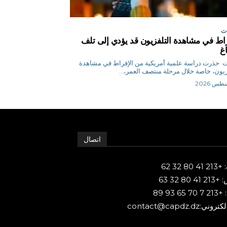
ت
راط في مشاهدة التلفزيون قد يؤدي إلى تلف
اغ
وكالات حذرت دراسة علمية أمريكية من الإفراط في مشاهدة
زيون، خاصة خلال مرحلة منتصف العمر،...
اتصال
80 32 62
 80 32 63
65 93 89
ني:contact@capdz.dz