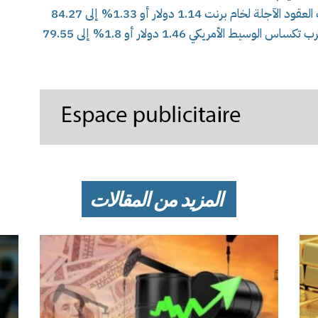
وبحلول الساعة 02:51 بتوقيت غرينتش، تراجعت العقود الآجلة لخام برنت 1.14 دولار أو 1.33% إلى 84.27
دولارا للبرميل، كما انخفضت العقود ‌الآجلة لخام غرب تكساس الوسيط الأمريكي 1.46 دولار أو 1.8% إلى 79.55
المزيد من المقالات