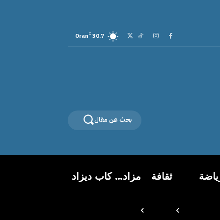
C
Oran
30.7
بحث عن مقال
ياضة
ثقافة
مزاد… كاب ديزاد