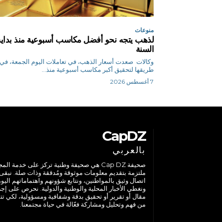
منوعات
لذهب يتجه نحو أفضل مكاسب أسبوعية منذ بداية
السنة
وكالات صعدت أسعار الذهب، في تعاملات اليوم الجمعة، في
طريقها لتحقيق أكبر مكاسب أسبوعية منذ...
7 أغسطس 2026
CapDZ
بالعربي
صحيفة Cap DZ هي صحيفة وطنية تركز على خدمة الم
ملتزمة بتقديم معلومات موثوقة ومُدققة وذات صلة. نبقى
اتصال وثيق بالمواطنين، ونتابع شؤونهم واهتماماتهم اليوم
ونغطي الأخبار المحلية والوطنية والدولية. نحرص على إج
مقال أو تقرير أو تحقيق بدقة وشفافية ومسؤولية، لكي تت
من فهم وتحليل ومشاركة فعّالة في حياة مجتمعنا.