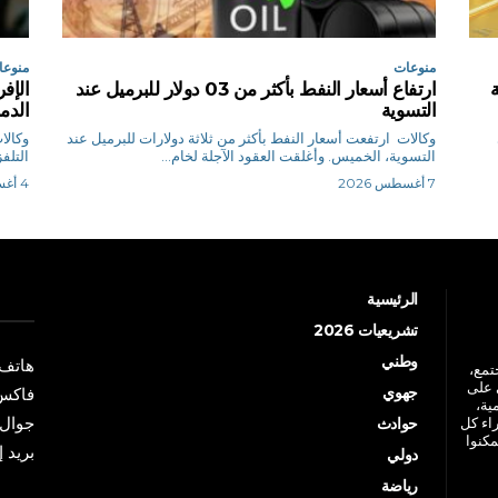
منوعات
منوعا
ارتفاع أسعار النفط بأكثر من 03 دولار للبرميل عند
الإف
التسوية
الدم
وكالات ارتفعت أسعار النفط بأكثر من ثلاثة دولارات للبرميل عند
‌التسوية، الخميس. وأغلقت العقود الآجلة لخام...
التلف
7 أغسطس 2026
4 أغسطس 2026
الرئيسية
تشريعيات 2026
وطني
هاتف: +213 41 
جتمع،
 على
جهوي
فاكس: +213 41
ية،
جوال: +213 7 70 
راء كل
حوادث
مكنوا
بريد إلكترو
دولي
رياضة