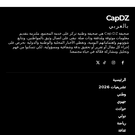
CapDZ
بالعربي
صحيفة Cap DZ هي صحيفة وطنية تركز على خدمة المجتمع، ملتزمة بتقديم
معلومات موثوقة ومُدققة وذات صلة. نبقى على اتصال وثيق بالمواطنين، ونتابع
شؤونهم واهتماماتهم اليومية، ونغطي الأخبار المحلية والوطنية والدولية. نحرص على
إجراء كل مقال أو تقرير أو تحقيق بدقة وشفافية ومسؤولية، لكي تتمكنوا من فهم
وتحليل ومشاركة فعّالة في حياة مجتمعنا.
الرئيسية
تشريعيات 2026
وطني
جهوي
حوادث
دولي
رياضة
ثقافة