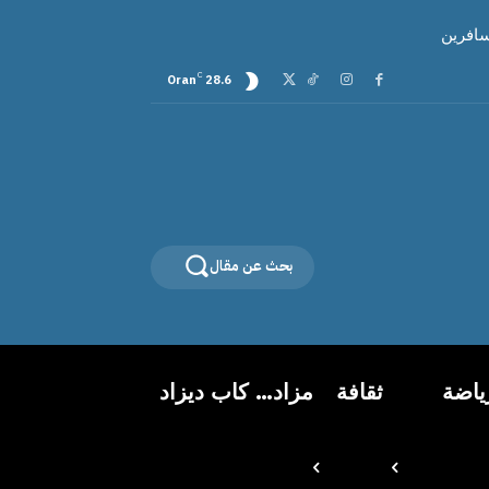
سافرين
C
Oran
28.6
بحث عن مقال
ياضة
ثقافة
مزاد… كاب ديزاد