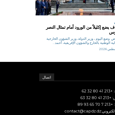
 يضع إكليلاً من الورود أمام تمثال النصر
روس
م.رياض وضع اليوم ، وزير الدولة، وزير الشؤون الخارجية
لية الوطنية بالخارج والشؤون الإفريقية، أحمد...
اتصال
80 32 62
 80 32 63
65 93 89
ني:contact@capdz.dz