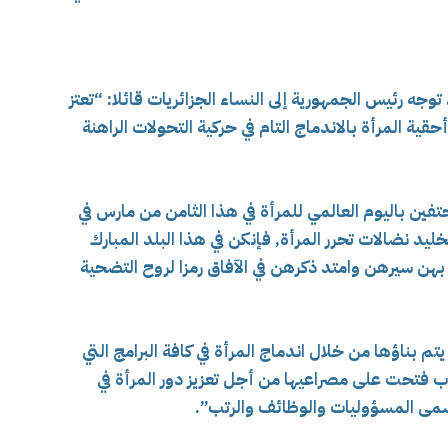
 توجه رئيس الجمهورية إلى النساء الجزائريات قائلا: “تعتز
قية المرأة بالاندماج التام في حركية التحولات الراهنة
فين باليوم العالمي للمرأة في هذا الثامن من مارس في
يد نضالات تحرر المرأة, فإنكن في هذا البلد المبارك
 سيرهن وامتد ذكرهن في الآفاق رمزا لروح التضحية
تم بناؤها من خلال اندماج المرأة في كافة البرامج التي
واب فتحت على مصراعيها من أجل تعزيز دور المرأة في
سمى المسؤوليات والوظائف والرتب”.