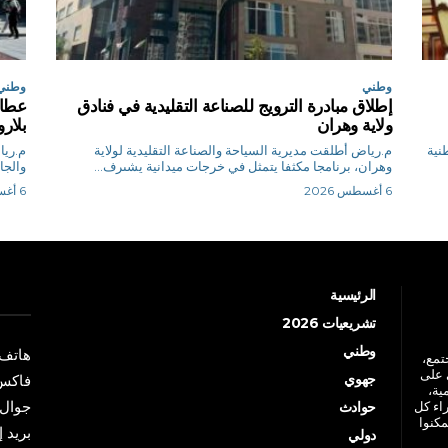
وطني
وطني
إطلاق مبادرة الترويج للصناعة التقليدية في فنادق
عطاف
ولاية وهران
بلا
طنية
م.رياض أطلقت مديرية السياحة والصناعة التقليدية لولاية
وهران، برنامجا مكثفا يتمثل في خرجات ميدانية يشىرف...
والجا
6 أغسطس 2026
6 أغسطس 2026
الرئيسية
تشريعيات 2026
وطني
هاتف: +213 41 
جتمع،
 على
جهوي
فاكس: +213 41
ية،
جوال: +213 7 70 
راء كل
حوادث
مكنوا
بريد إلكترو
دولي