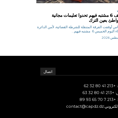
توقيف 6 مشتبه فيهم تحدوا تعليمات مجانية
اطئ بعين الترك
ق.إلياس أوقفت الفرقة المتنقلة للشرطة القضائية، لأمن الدائرة
ليوم الخميس 6 مشتبه فيهم...
اتصال
80 32 62
 80 32 63
65 93 89
ني:contact@capdz.dz