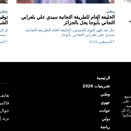
وطني
وطني
الخليفة العام للطريقة التجانية سيدي علي بلعرابي
”
التجاني بأبوجا يحل بالجزائر
الشو
حل بعد ظهر اليوم الخميس, الخليفة العام للطريقة التجانية,
سيدي علي بلعرابي التجاني, بأبوجا,...
، مساء ا
7 أغسطس 2026
7 أغسطس 2026
الرئيسية
تشريعيات 2026
وطني
هاتف: +213 41 
جتمع،
 على
جهوي
فاكس: +213 41
ية،
جوال: +213 7 70 
راء كل
حوادث
مكنوا
بريد إلكترو
دولي
رياضة