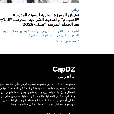
وطني
تفتيش المفرزة البحرية لسفينة المدرسة
“الصومام” والسفينة الشراعية المدرسة ”الملاح
بعد الحملة التدريبية ”صيف-2026′
أشرف قائد القوات البحرية, اللواء محفوظ بن مداح, اليوم
الخميس على مراسم تفتيش المفرزة...
7 أغسطس 2026
CapDZ
بالعربي
صحيفة Cap DZ هي صحيفة وطنية تركز على خدمة الم
ملتزمة بتقديم معلومات موثوقة ومُدققة وذات صلة. نبقى
اتصال وثيق بالمواطنين، ونتابع شؤونهم واهتماماتهم اليوم
ونغطي الأخبار المحلية والوطنية والدولية. نحرص على إج
مقال أو تقرير أو تحقيق بدقة وشفافية ومسؤولية، لكي تت
من فهم وتحليل ومشاركة فعّالة في حياة مجتمعنا.