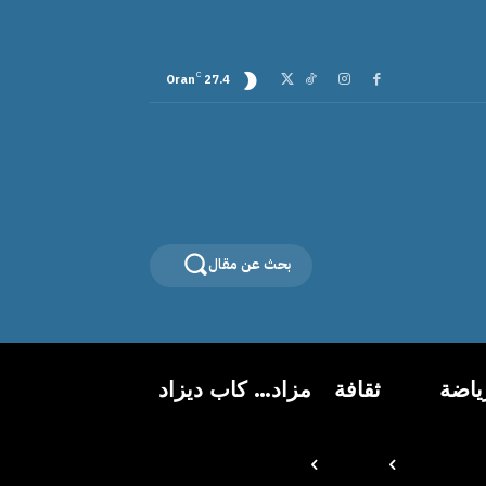
C
Oran
27.4
بحث عن مقال
ياضة
ثقافة
مزاد… كاب ديزاد