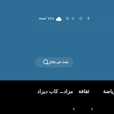
C
Oran
27.3
بحث عن مقال
ياضة
ثقافة
مزاد… كاب ديزاد