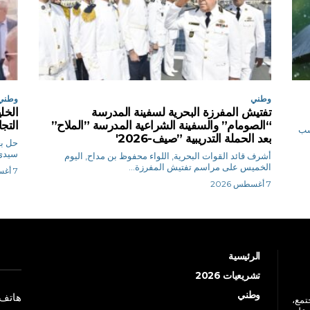
وطني
وطني
تفتيش المفرزة البحرية لسفينة المدرسة
الخل
“الصومام” والسفينة الشراعية المدرسة ”الملاح”
التجا
حسب
بعد الحملة التدريبية ”صيف-2026′
حل بع
سيدي 
أشرف قائد القوات البحرية, اللواء محفوظ بن مداح, اليوم
الخميس على مراسم تفتيش المفرزة...
7 أغسطس 2026
7 أغسطس 2026
الرئيسية
تشريعيات 2026
وطني
هاتف: +213 41 
جتمع،