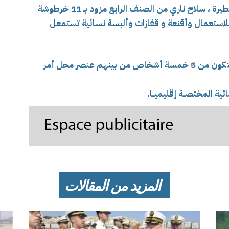
استرجعت شرطة مستغانم، في معالجة قضية خطيرة ، سلاح ناري من الصنف الرابع مزود بـ 11 خرطوشة
أقنعة و قفازات و
ألبسة نسائية تستمعل
حيث تم تفكيك نشاط شبكة اجرامية منظمة تتكون من 5 خمسة أشخاص من بينهم عنصر محل أمر
ئية المختصــة إقليميــا.
المزيد من المقالات