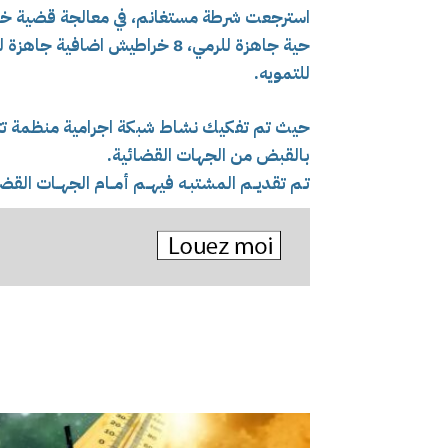
حية جاهزة للرمي،
8 خراطيش اضافية جاهزة للاستعمال و
للتمويه.
بالقبض من الجهات القضائية.
تـم تقديــم المشتبـه فيهــم أمــام الجهــات القضا