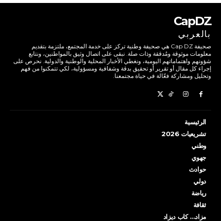
CapDZ
بالعربي
صحيفة Cap DZ هي صحيفة وطنية تركز على خدمة المجتمع، ملتزمة بتقديم
معلومات موثوقة ومُدققة وذات صلة. نبقى على اتصال وثيق بالمواطنين، ونتابع
شؤونهم واهتماماتهم اليومية، ونغطي الأخبار المحلية والوطنية والدولية. نحرص على
إجراء كل مقال أو تقرير أو تحقيق بدقة وشفافية ومسؤولية، لكي تتمكنوا من فهم
وتحليل ومشاركة فعّالة في حياة مجتمعنا.
الرئيسية
تشريعيات 2026
وطني
جهوي
حوادث
دولي
رياضة
ثقافة
مزاد… كاب ديزاد