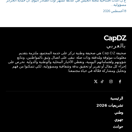
ح.ن أكدت افتتاحية مجلة الجيش في عددها لشهر أوت الصادر اليوم، أن حماية الجزائر
مسؤولية...
8 أغسطس 2026
CapDZ
بالعربي
صحيفة Cap DZ هي صحيفة وطنية تركز على خدمة المجتمع، ملتزمة بتقديم
معلومات موثوقة ومُدققة وذات صلة. نبقى على اتصال وثيق بالمواطنين، ونتابع
شؤونهم واهتماماتهم اليومية، ونغطي الأخبار المحلية والوطنية والدولية. نحرص على
إجراء كل مقال أو تقرير أو تحقيق بدقة وشفافية ومسؤولية، لكي تتمكنوا من فهم
وتحليل ومشاركة فعّالة في حياة مجتمعنا.
الرئيسية
تشريعيات 2026
وطني
جهوي
حوادث