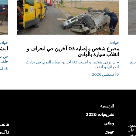
حوادث
حوادث
مصرع شخص و إصابة 03 آخرين في انحراف و
انتش
انقلاب سيارة بالوادي
طفل غ
بلغ
م ن توفي شخص و أصيب 03 آخرين صباح اليوم، في حادث
انحراف و انقلاب...
8 أغسطس 2026
8 أغسطس 2026
الرئيسية
تشريعيات 2026
وطني
هاتف: +213 41 
جتمع،
 على
جهوي
فاكس: +213 41
ية،