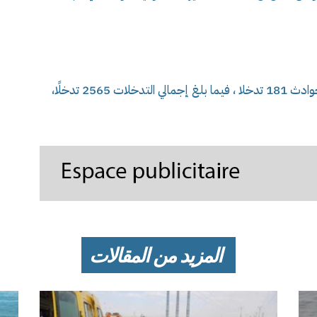
و بلغ عدد تدخلات ذات المصالح على إثر هذه الحوادث 181 تدخلا ، فيما بلغ إجمالي التدخلات 2565 تدخلًا،
المزيد من المقالات