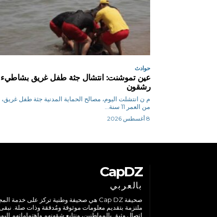
حوادث
عين تموشنت: انتشال جثة طفل غريق بشاطيء
رشقون
م ن انتشلت اليوم، مصالح الحماية المدنية جثة طفل غريق، ي
من العمر 11 سنة...
8 أغسطس 2026
CapDZ
بالعربي
صحيفة Cap DZ هي صحيفة وطنية تركز على خدمة الم
ملتزمة بتقديم معلومات موثوقة ومُدققة وذات صلة. نبقى
اتصال وثيق بالمواطنين، ونتابع شؤونهم واهتماماتهم اليوم