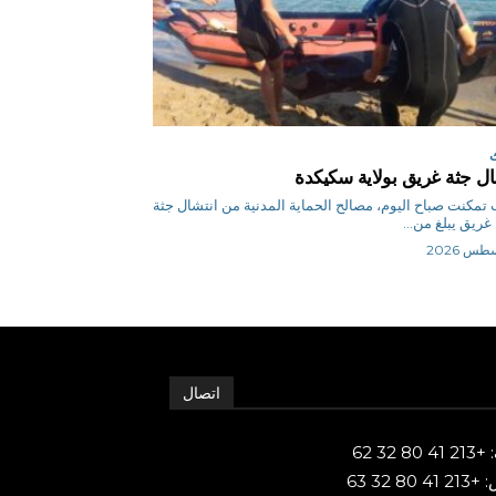
ال جثة غريق بولاية سكيكدة
س ب تمكنت صباح اليوم، مصالح الحماية المدنية من انتشال جثة
ريق يبلغ من...
اتصال
80 32 62
 80 32 63