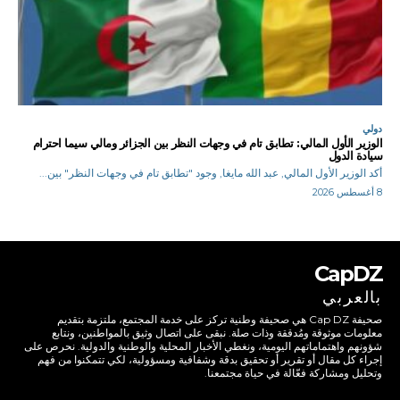
دولي
الوزير الأول المالي: تطابق تام في وجهات النظر بين الجزائر ومالي سيما احترام
سيادة الدول
أكد الوزير الأول المالي, عبد الله مايغا, وجود "تطابق تام في وجهات النظر" بين...
8 أغسطس 2026
CapDZ
بالعربي
صحيفة Cap DZ هي صحيفة وطنية تركز على خدمة المجتمع، ملتزمة بتقديم
معلومات موثوقة ومُدققة وذات صلة. نبقى على اتصال وثيق بالمواطنين، ونتابع
شؤونهم واهتماماتهم اليومية، ونغطي الأخبار المحلية والوطنية والدولية. نحرص على
إجراء كل مقال أو تقرير أو تحقيق بدقة وشفافية ومسؤولية، لكي تتمكنوا من فهم
وتحليل ومشاركة فعّالة في حياة مجتمعنا.