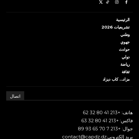
الرئيسية
تشريعيات 2026
وطني
جهوي
حوادث
دولي
رياضة
ثقافة
مزاد… كاب ديزاد
اتصال
هاتف: +213 41 80 32 62
فاكس: +213 41 80 32 63
جوال: +213 7 70 65 93 89
بريد إلكتروني:contact@capdz.dz