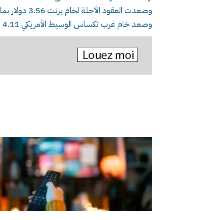
وصعدت العقود الآجلة لخام برنت 3.56 دولار بما يعادل ‌3.42 بالمئة لتبلغ عند التسوية 107.77 دولار للبرميل.
وصعد خام غرب تكساس الوسيط الأمريكي 4.11 دولار أو 4.19 بالمئة إلى 102.18 دولار.