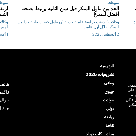
منوعات
منوعا
الحد من تناول السكر قبل سن الثانية يرتبط بصحة
ارتف
أفضل للدماغ
التس
ة
وكالات كشفت دراسة علمية حديثة أن تناول كميات قليلة جدا من
السكر خلال أول عامين...
أمس ا
2 أغسطس 2026
1 أغسطس 2026
الرئيسية
تشريعيات 2026
وطني
هاتف: +213 41 
جتمع،
 على
جهوي
فاكس: +213 41
ية،
جوال: +213 7 70 
راء كل
حوادث
مكنوا
بريد إلكترو
دولي
رياضة
ثقافة
مزاد… كاب ديزاد