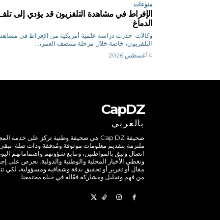
منوعات
الإفراط في مشاهدة التلفزيون قد يؤدي إلى تلف
الدماغ
وكالات حذرت دراسة علمية أمريكية من الإفراط في مشاهد
التلفزيون، خاصة خلال مرحلة منتصف العمر،...
4 أغسطس 2026
CapDZ
بالعربي
صحيفة Cap DZ هي صحيفة وطنية تركز على خدمة الم
ملتزمة بتقديم معلومات موثوقة ومُدققة وذات صلة. نبقى
اتصال وثيق بالمواطنين، ونتابع شؤونهم واهتماماتهم اليوم
ونغطي الأخبار المحلية والوطنية والدولية. نحرص على إج
مقال أو تقرير أو تحقيق بدقة وشفافية ومسؤولية، لكي تت
من فهم وتحليل ومشاركة فعّالة في حياة مجتمعنا.