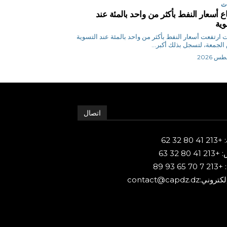
ت
اع أسعار النفط بأكثر من واحد بالمئة عند
وية
وكالات ارتفعت أسعار ‌النفط بأكثر من واحد بالمئة عند التسوية
لجمعة، لتسجل بذلك أكبر...
اتصال
80 32 62
 80 32 63
65 93 89
ني:contact@capdz.dz