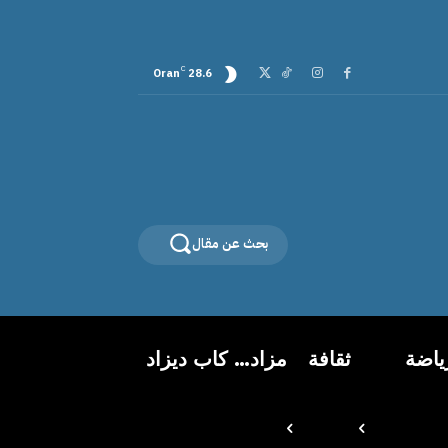
C
Oran
28.6
بحث عن مقال
ياضة
ثقافة
مزاد… كاب ديزاد