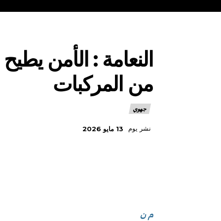
النعامة : الأمن يطي
من المركبات
جهوي
نشر يوم
13 مايو 2026
م ن