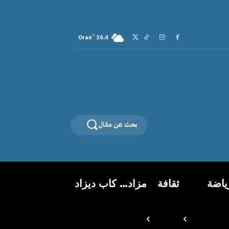
C
Oran
26.4
بحث عن مقال
ياضة
ثقافة
مزاد… كاب ديزاد