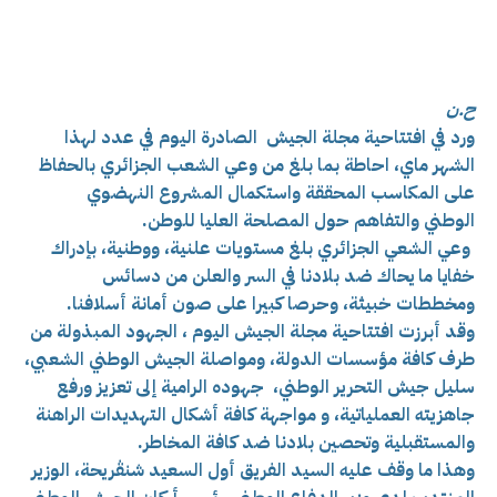
ح.ن
ورد في افتتاحية مجلة الجيش الصادرة اليوم في عدد لهذا
الشهر ماي، احاطة بما بلغ من وعي الشعب الجزائري بالحفاظ
على المكاسب المحققة واستكمال المشروع النهضوي
الوطني
والتفاهم حول المصلحة العليا للوطن.
وعي الشعي الجزائري بلغ مستويات علنية، ووطنية، بإدراك
خفايا ما يحاك ضد بلادنا في السر والعلن من دسائس
ومخططات خبيثة، وحرصا كبيرا على صون أمانة أسلافنا.
وقد أبرزت افتتاحية مجلة الجيش اليوم ، الجهود المبذولة من
طرف كافة مؤسسات الدولة، ومواصلة الجيش الوطني الشعبي،
سليل جيش التحرير الوطني،
جهوده الرامية إلى تعزيز ورفع
جاهزيته العملياتية، و مواجهة كافة أشكال التهديدات الراهنة
والمستقبلية وتحصين بلادنا ضد كافة المخاطر.
وهذا ما وقف عليه السيد الفريق أول السعيد شنڤريحة، الوزير