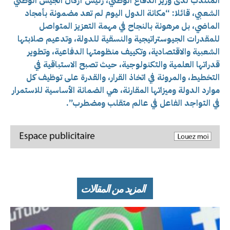
المنتدب لدى وزير الدفاع الوطني، رئيس أركان الجيش الوطني
الشعبي، قائلا: “مكانة الدول اليوم لم تعد مضمونة بأمجاد
الماضي، بل مرهونة بالنجاح في مهمة التعزيز المتواصل
للمقدرات الجيوستراتيجية والنسقية للدولة، وتدعيم صلابتها
الشعبية والاقتصادية، وتكييف منظومتها الدفاعية، وتطوير
قدراتها العلمية والتكنولوجية، حيث تصبح الاستباقية في
التخطيط، والمرونة في اتخاذ القرار، والقدرة على توظيف كل
موارد الدولة وميزاتها المقارنة، هي الضمانة الأساسية للاستمرار
في التواجد الفاعل في عالم متقلب ومضطرب”.
المزيد من المقالات