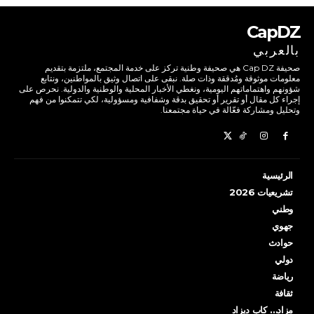
CapDZ
بالعربي
صحيفة Cap DZ هي صحيفة وطنية تركز على خدمة المجتمع، ملتزمة بتقديم
معلومات موثوقة ومُدققة وذات صلة. نبقى على اتصال وثيق بالمواطنين، ونتابع
شؤونهم واهتماماتهم اليومية، ونغطي الأخبار المحلية والوطنية والدولية. نحرص على
إجراء كل مقال أو تقرير أو تحقيق بدقة وشفافية ومسؤولية، لكي تتمكنوا من فهم
وتحليل ومشاركة فعّالة في حياة مجتمعنا.
الرئيسية
تشريعيات 2026
وطني
جهوي
حوادث
دولي
رياضة
ثقافة
مزاد… كاب ديزاد