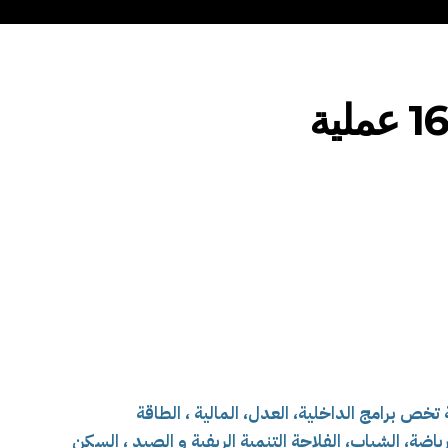
اية وهران، من تسجيل 166 عملية تخص برامج الداخلية، العدل، المالية ، الطاقة
رياضة، الشباب، الفلاحة التنمية الريفية و الصيد ، السكن