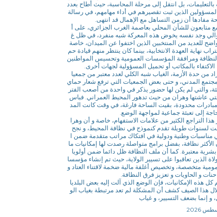
بالتعليمات، بل انتقل إلى مرحلة المحاسبة، حيث أطاح بعدد
مسؤولين الذين ثبت تقصيرهم في أداء مهامهم، في رسالة
 مفادها أن زمن التساهل مع الإهمال قد انتهى.
ع متابعون للشأن المحلي بعاصمة الغرب الجزائري، على أ
الي وجد نفسه يخوض هذه المعركة شبه منفرد، في ظل غ
اضح للعديد من المنتخبين الذين اختفوا عن الميدان، خاصة
تراب نهاية العهدة الانتخابية، بينما كان ينتظر منهم قيادة حم
لنظافة ومرافقة المؤسسات العمومية وتحسيس المواطنين
 الاكتفاء بالمكاتب أو تحميل المسؤولية لجهات أخرى.
زاد من حدة الأزمة، الغياب شبه الكلي لعدد معتبر من جمعيا
جتمع المدني، و حتى بعض الجمعيات التي ترفع شعار حماي
يئة، والتي لم يكن لها حضور يذكر في واحدة من أصعب الفتر
تي عاشتها وهران من حيث تدهور المحيط العمراني. فباس
 مبادرات محدودة، بقيت الساحة فارغة، في وقت كانت المد
حاجة إلى تعبئة جماعية لمواجهة الوضع.
ر هذا التراجع الكثير من علامات الاستفهام، خاصة و أن وهرا
ت لسنوات طويلة تقدم كنموذج في نظافة المحيط، و نجح
مناسبات وطنية ودولية في افتكاك مراتب متقدمة ضمن ا
الأكثر نظافة، بفضل برامج متواصلة رصدت لها إمكانيات ما
 بشرية معتبرة. كما أن ملف النظافة ظل دائما ضمن أولويا
لاة الذين تعاقبوا على تسيير الولاية، حيث تم إنشاء مؤسسا
مية متخصصة، وتخصيص أغلفة مالية ضخمة لاقتناء العتاد و
نات و الحاويات و تعزيز فرق النظافة.
 كل هذه الإمكانيات، فإن الوضع الذي آلت إليه بعض البلديا
ل هذا الصيف كشف أن المشكلة لم تعد مرتبطة بغياب الو
 و إنما بضعف التسيير، و غياب