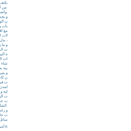
يكتف 
من ال
واضحة
و يجم
ن الو
ياب و
مع اق
لات ا
، بدل
و ما 
ت الم
ة الب
ات ال
تثناء
ينة ب
و يثي
ن كان
ت في 
لمدن 
لية و
ت الو
ت عمو
الشاح
و رغم
ت خلا
سائل،
8 أغسطس 2026