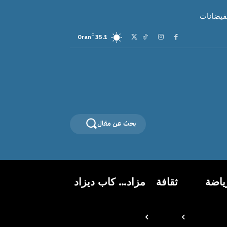
لفيضانات
C
Oran
35.1
بحث عن مقال
ياضة
ثقافة
مزاد… كاب ديزاد