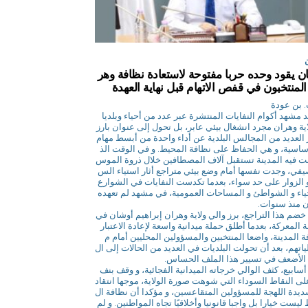
ن يقود وحده حربا مفتوحة لاستعادة نظافة وهر
المنتخبون في قفص الاتهام قبل نهاية العهدة
 بن عودة
د مشهد أكوام النفايات المنتشرة عبر عدد من أحياء وبلديا
ية وهران مجرد انشغال بيئي عابر، بل تحول إلى عنوان بارز
العديد من المجالس البلدية عن أداء واحدة من أبسط مهام
أساسية، و هي الحفاظ على نظافة المحيط. و في الوقت الذ
ت فيه المدينة تستقبل آلاف المصطافين خلال ذروة الموس
يفي، وجدت نفسها أمام وضع بيئي متراجع أثار استياء الس
 الزوار على حد سواء، بعدما تكدست النفايات في الشوارع
حياء و الشواطئ و المساحات العمومية، في مشهد لم تعهده
 منذ سنوات.
خضم هذا التراجع، برز والي ولاية وهران إبراهيم أوشان في
 المعركة، بعدما أطلق حملة ميدانية واسعة لإعادة الاعتبار
ة المدينة، واضعا المنتخبين والمسؤولين المحليين أمام م
اتهم، بعد أن تحولت البلديات في العديد من الحالات إلى ال
الأضعف في تسيير هذا الملف الحساس.
أسابيع، كثف الوالي خرجاته الميدانية الفجائية، و وقف بنف
ى النقاط السوداء التي شوهت صورة الولاية، موجها انتقاد
يدة اللهجة للمسؤولين المتقاعسين، و مؤكدا أن نظافة ال
ليست خيارا بل واجبا قانونيا وأخلاقيًا تجاه المواطنين. و لم