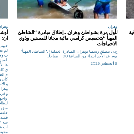
وهران
وهران
ية
لأول مرة بشواطئ وهران…إطلاق مبادرة “الشاطئ
أوشا
المهيأ “بتخصيص كراسي مائية مجانا للمسنين وذوي
ان: 
الاحتياجات
حبيب.
لم يع
ح.ن تنطلق رسميا بوهران،المبادرة العملية ل"الشاطئ المهيأ"
ت ولا
يوم غد الأحد ابتداء من الساعة 11.00 صباحاً...
لعجز 
8 أغسطس 2026
ها ال
ي كان
م الص
كان و
و الأ
وهران
و في 
واجهة
لنظاف
سؤولي
حلقة 
فمنذ 
سه عل
ات شد
محيط 