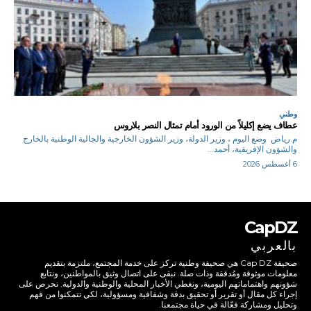
وطني
عطاف يضع إكليلاً من الورود أمام تمثال النصر بلاروس
م.رياض وضع اليوم ، وزير الدولة، وزير الشؤون الخارجية والجالية الوطنية بالخارج
والشؤون الإفريقية، أحمد...
6 أغسطس 2026
CapDZ
بالعربي
صحيفة Cap DZ هي صحيفة وطنية تركز على خدمة المجتمع، ملتزمة بتقديم
معلومات موثوقة ومُدققة وذات صلة. نبقى على اتصال وثيق بالمواطنين، ونتابع
شؤونهم واهتماماتهم اليومية، ونغطي الأخبار المحلية والوطنية والدولية. نحرص على
إجراء كل مقال أو تقرير أو تحقيق بدقة وشفافية ومسؤولية، لكي تتمكنوا من فهم
وتحليل ومشاركة فعّالة في حياة مجتمعنا.