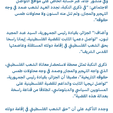
و
في منشور جاء، عبر حسابه الخاص على مواقع التواصل
الاجتماعي: “في ذكرى النكبة، نجدد العهد لشعب صمد في وجه
التهجير والمجازر، ولم تنل منه السنون ولا محاولات طمس
حقوقه”.
وأضاف:” الجزائر، بقيادة رئيس الجمهورية، السيد عبد المجيد
تبون، “تواصل دعمها الثابت للقضية الفلسطينية، إيمانا راسخا
بحق الشعب الفلسطيني في إقامة دولته المستقلة وعاصمتها
القدس الشريف”.
ذكرى النكبة تمثل محطة لاستحضار معاناة الشعب الفلسطيني،
الذي واجه التهجير والمجازر وصمد في وجه محاولات طمس
حقوقه التاريخية”، مضيفا أن الجزائر، بقيادة رئيس الجمهورية،
“تواصل نهجها الثابت والداعم للقضية الفلسطينية على
المستويين السياسي والدبلوماسي، انطلاقا من قناعة راسخة
بعدالة هذه القضية”.
وجدد التأكيد على أن “حق الشعب الفلسطيني في إقامة دولته