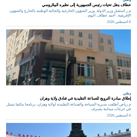
عطاف ينقل تحيات رئيس الجمهورية إلى نظيره البيلاروسي
م.ر استقبل وزير الدولة, وزير الشؤون الخارجية والجالية الوطنية بالخارج والشؤون
الإفريقية, أحمد عطاف, اليوم...
6 أغسطس 2026
وطني
إطلاق مبادرة الترويج للصناعة التقليدية في فنادق ولاية وهران
م.رياض أطلقت مديرية السياحة والصناعة التقليدية لولاية وهران، برنامجا مكثفا يتمثل
في خرجات ميدانية يشىرف...
6 أغسطس 2026