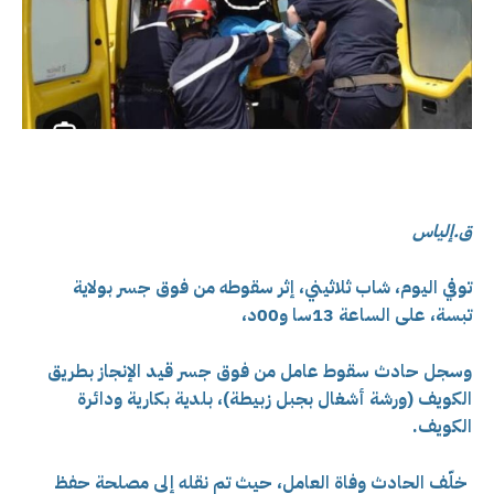
ق.إلياس
توفي اليوم، شاب ثلاثيني، إثر سقوطه من فوق جسر بولاية
تبسة،
على الساعة 13سا و00د،
وسجل حادث سقوط عامل من فوق جسر قيد الإنجاز بطريق
الكويف (ورشة أشغال بجبل زبيطة)، بلدية بكارية ودائرة
الكويف.
خلّف الحادث وفاة العامل، حيث تم نقله إلى مصلحة حفظ