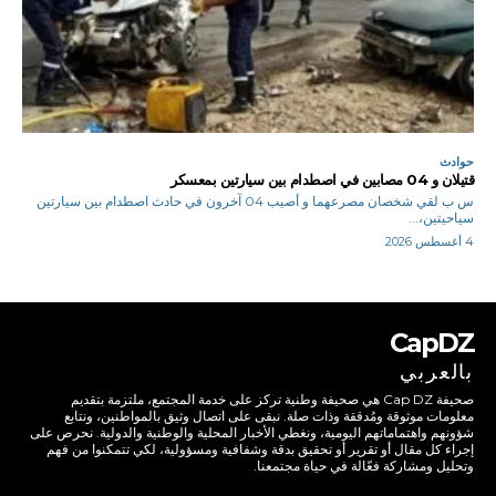
حوادث
قتيلان و 04 مصابين في اصطدام بين سيارتين بمعسكر
س ب لقي شخصان مصرعهما و أصيب 04 آخرون في حادث اصطدام بين سيارتين
سياحيتين،...
4 أغسطس 2026
CapDZ
بالعربي
صحيفة Cap DZ هي صحيفة وطنية تركز على خدمة المجتمع، ملتزمة بتقديم
معلومات موثوقة ومُدققة وذات صلة. نبقى على اتصال وثيق بالمواطنين، ونتابع
شؤونهم واهتماماتهم اليومية، ونغطي الأخبار المحلية والوطنية والدولية. نحرص على
إجراء كل مقال أو تقرير أو تحقيق بدقة وشفافية ومسؤولية، لكي تتمكنوا من فهم
وتحليل ومشاركة فعّالة في حياة مجتمعنا.