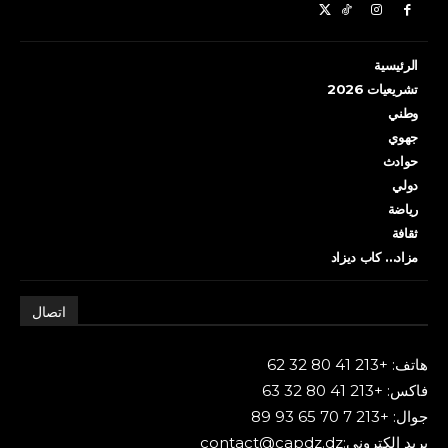
الرئيسية
تشريعيات 2026
وطني
جهوي
حوادث
دولي
رياضة
ثقافة
مزاد… كاب ديزاد
اتصال
هاتف: +213 41 80 32 62
فاكس: +213 41 80 32 63
جوال: +213 7 70 65 93 89
بريد إلكتروني:contact@capdz.dz