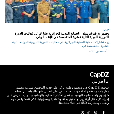
دولي
بجمهورية قيرغيزستان: الحماية المدنية الجزائرية تشارك غي فعاليات الدورة
التدريبية الدولية الثانية عشرة المتخصصة في الإنقاذ الجبلي
ع م تشارك الحماية المدنية الجزائرية في فعاليات الدورة التدريبية الدولية الثانية
عشرة المتخصصة في...
5 أغسطس 2026
CapDZ
بالعربي
صحيفة Cap DZ هي صحيفة وطنية تركز على خدمة المجتمع، ملتزمة بتقديم
معلومات موثوقة ومُدققة وذات صلة. نبقى على اتصال وثيق بالمواطنين، ونتابع
شؤونهم واهتماماتهم اليومية، ونغطي الأخبار المحلية والوطنية والدولية. نحرص على
إجراء كل مقال أو تقرير أو تحقيق بدقة وشفافية ومسؤولية، لكي تتمكنوا من فهم
وتحليل ومشاركة فعّالة في حياة مجتمعنا.