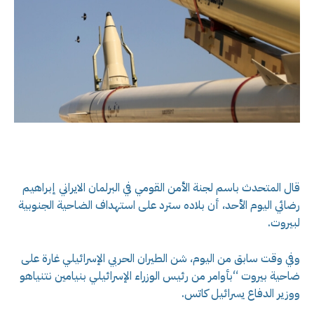
قال المتحدث باسم لجنة الأمن القومي في البرلمان الايراني إبراهيم
رضائي اليوم الأحد، أن بلاده سترد على استهداف الضاحية الجنوبية
لبيروت.
وفي وقت سابق من اليوم، شن الطيران الحربي الإسرائيلي غارة على
ضاحية بيروت “بأوامر من رئيس الوزراء الإسرائيلي بنيامين نتنياهو
ووزير الدفاع يسرائيل كاتس.