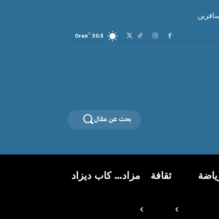
سافرين
C
Oran
30.5
بحث عن مقال
ياضة
ثقافة
مزاد… كاب ديزاد