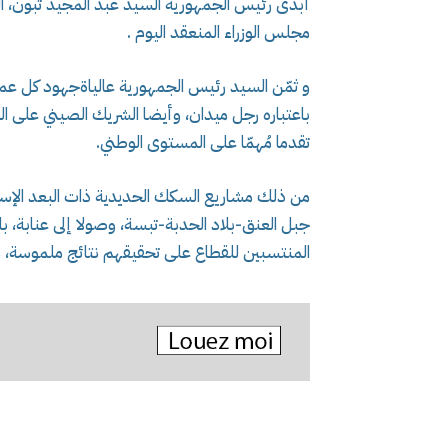
أبدى رئيس الجمهورية السيد عبد المجيد تبون، اليو
مجلس الوزراء المنعقد اليوم .
و ثمّن السيد رئيس الجمهورية عالياةجهود كل عما
باعتباره رجل ميدان، وأيضا الشريك الصيني على الوت
تقدما مُهمّا على المستوى الوطني.
من ذلك مشاريع السكك الحديدية ذات البعد الإس
جبل العنق-بلاد الحدبة-تبسة، وصولا إلى عنابة، با
المنتسبين للقطاع على تحقيقهم نتائج ملموسة، م