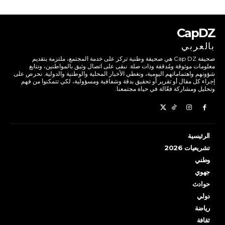
CapDZ
بالعربي
صحيفة Cap DZ هي صحيفة وطنية تركز على خدمة المجتمع، ملتزمة بتقديم
معلومات موثوقة ومُدققة وذات صلة. نبقى على اتصال وثيق بالمواطنين، ونتابع
شؤونهم واهتماماتهم اليومية، ونغطي الأخبار المحلية والوطنية والدولية. نحرص على
إجراء كل مقال أو تقرير أو تحقيق بدقة وشفافية ومسؤولية، لكي تتمكنوا من فهم
وتحليل ومشاركة فعّالة في حياة مجتمعنا.
الرئيسية
تشريعيات 2026
وطني
جهوي
حوادث
دولي
رياضة
ثقافة