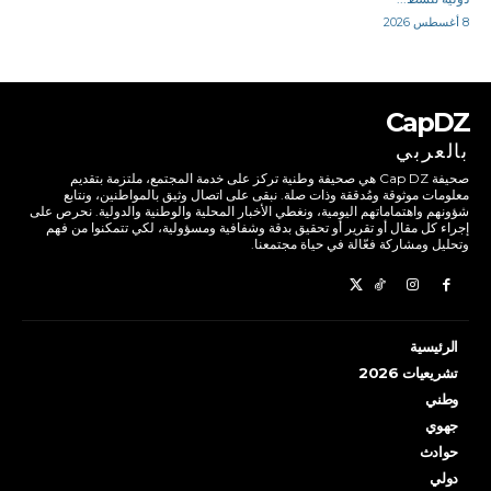
8 أغسطس 2026
CapDZ
بالعربي
صحيفة Cap DZ هي صحيفة وطنية تركز على خدمة المجتمع، ملتزمة بتقديم
معلومات موثوقة ومُدققة وذات صلة. نبقى على اتصال وثيق بالمواطنين، ونتابع
شؤونهم واهتماماتهم اليومية، ونغطي الأخبار المحلية والوطنية والدولية. نحرص على
إجراء كل مقال أو تقرير أو تحقيق بدقة وشفافية ومسؤولية، لكي تتمكنوا من فهم
وتحليل ومشاركة فعّالة في حياة مجتمعنا.
الرئيسية
تشريعيات 2026
وطني
جهوي
حوادث
دولي