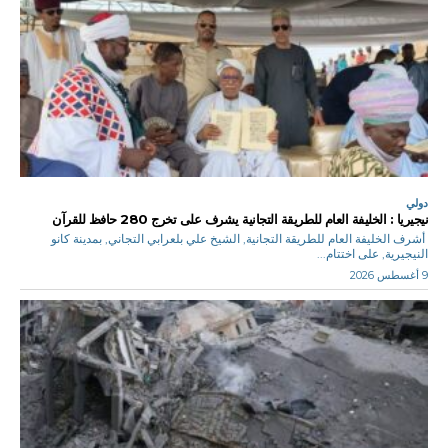
دولي
نيجيريا : الخليفة العام للطريقة التجانية يشرف على تخرج 280 حافظ للقرآن
أشرف الخليفة العام للطريقة التجانية, الشيخ علي بلعرابي التجاني, بمدينة كانو
النيجيرية, على اختتام...
9 أغسطس 2026