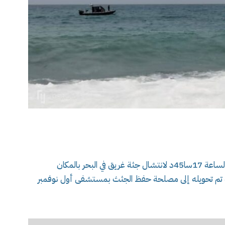
تدخلت الحماية المدنية لولاية وهران ، اليوم على الساعة 17سا45د لانتشال جثة غريق في البحر بالمكان
ين فرانين.وتوفي يبلغ من العمر 23 سنة تم تحويله إلى مصلحة حفظ الجثث بمستشفى أول نوفمبر