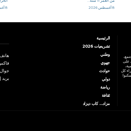
من العمر 11 سنة...
انحرا
8 أغسطس 2026
8 أغسطس 2026
الرئيسية
تشريعيات 2026
وطني
هاتف: +213 41 
جتمع،
 على
جهوي
فاكس: +213 41
ية،
جوال: +213 7 70 
راء كل
حوادث
مكنوا
بريد إلكترو
دولي
رياضة
ثقافة
مزاد… كاب ديزاد