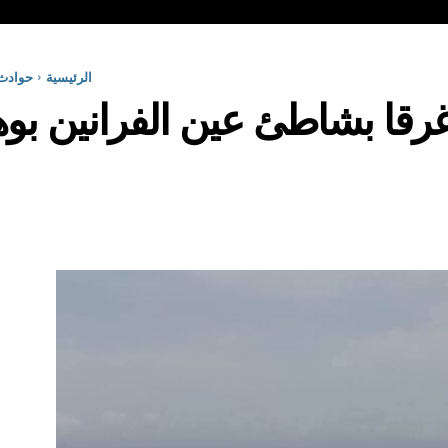
الرئيسية
حوادث
قا بشاطئ عين الفرانين بو