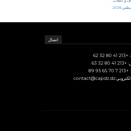
ف و انقلاب...
اتصال
80 32 62
 80 32 63
65 93 89
ني:contact@capdz.dz