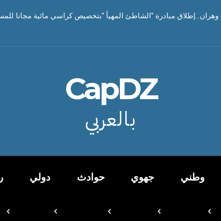
هران…إطلاق مبادرة “الشاطئ المهيأ “بتخصيص كراسي مائية مجانا للمسن
CapDZ
بالعربي
وطني
جهوي
حوادث
دولي
ر