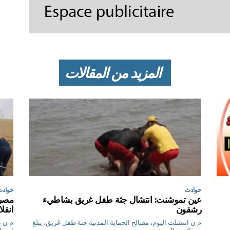
المزيد من المقالات
حوادث
حوادث
عين تموشنت: انتشال جثة طفل غريق بشاطيء
رشقون
انقل
م ن انتشلت اليوم، مصالح الحماية المدنية جثة طفل غريق، يبلغ