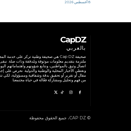
8 أغسطس 2026
CapDZ
بالعربي
صحيفة Cap DZ هي صحيفة وطنية تركز على خدمة الم
ملتزمة بتقديم معلومات موثوقة ومُدققة وذات صلة. نبقى
اتصال وثيق بالمواطنين، ونتابع شؤونهم واهتماماتهم اليوم
ونغطي الأخبار المحلية والوطنية والدولية. نحرص على إج
مقال أو تقرير أو تحقيق بدقة وشفافية ومسؤولية، لكي تت
من فهم وتحليل ومشاركة فعّالة في حياة مجتمعنا.
© CAP DZ، جميع الحقوق محفوظة