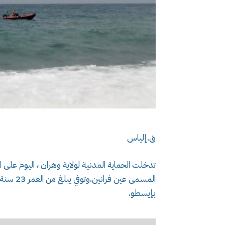
ق.إلياس
المسمى ع
بإيسطو.