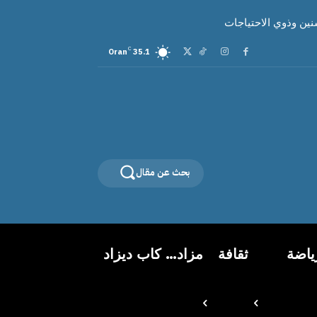
ين وذوي الاحتياجات
C
Oran
35.1
بحث عن مقال
ياضة
ثقافة
مزاد… كاب ديزاد