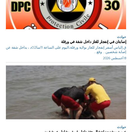
حوادث
إصابتان في إنفجار للغاز داخل شقة في ورقلة
ق.إلياس أسفر إنفجار للغاز بولاية ورقلة،اليوم على الساعة 11سا02د ، بداخل شقة عن
إصابة شخصين . وقع...
8 أغسطس 2026
حوادث
عين تموشنت: انتشال جثة طفل غريق بشاطيء رشقون