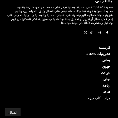
بالعربي
صحيفة Cap DZ هي صحيفة وطنية تركز على خدمة المجتمع، ملتزمة بتقديم
معلومات موثوقة ومُدققة وذات صلة. نبقى على اتصال وثيق بالمواطنين، ونتابع
شؤونهم واهتماماتهم اليومية، ونغطي الأخبار المحلية والوطنية والدولية. نحرص على
إجراء كل مقال أو تقرير أو تحقيق بدقة وشفافية ومسؤولية، لكي تتمكنوا من فهم
وتحليل ومشاركة فعّالة في حياة مجتمعنا.
الرئيسية
تشريعيات 2026
وطني
جهوي
حوادث
دولي
رياضة
ثقافة
مزاد… كاب ديزاد
اتصال