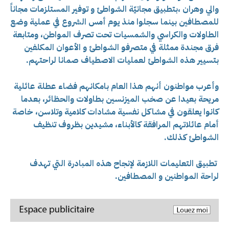
والي وهران ،بتطبيق مجانيّة الشواطئ و توفير المستلزمات مجاناً
للمصطافين بينما سجلوا منذ يوم أمس الشروع في عملية وضع
الطاولات والكراسي والشمسيات تحت تصرف المواطن، ومتابعة
فرق مجندة ممثلة في
متصرفو الشواطئ و الأعوان المكلفين
بتسيير هذه الشواطئ لعمليات الاصطياف صمانا لراحتهم.
وأعرب مواطنون أنهم هذا العام بامكانهم فضاء عطلة عائلية
مريحة بعيدا عن صخب الميزنسين بطاولات والحظائر، بعدما
كانوا يعلقون في مشاكل نفسية مشادات كلامية وتلاسن، خاصة
أمام عائلاتهم المرافقة كالأبناء، مشيدين بظروف تنظيف
الشواطئ كذلك.
تطبيق التعليمات اللازمة لإنجاح هذه المبادرة التي تهدف
لراحة المواطنين و المصطافين.