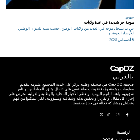
جهوي
موجة حر شديدة في عدة ولايات
س ب تسجل موجة في العديد من ولايات الوطن، حسب تنبيه للديوان الوطني
للأرصاد الجوية. و...
8 أغسطس 2026
CapDZ
بالعربي
صحيفة Cap DZ هي صحيفة وطنية تركز على خدمة المجتمع، ملتزمة بتقديم
معلومات موثوقة ومُدققة وذات صلة. نبقى على اتصال وثيق بالمواطنين، ونتابع
شؤونهم واهتماماتهم اليومية، ونغطي الأخبار المحلية والوطنية والدولية. نحرص على
إجراء كل مقال أو تقرير أو تحقيق بدقة وشفافية ومسؤولية، لكي تتمكنوا من فهم
وتحليل ومشاركة فعّالة في حياة مجتمعنا.
الرئيسية
تشريعيات 2026