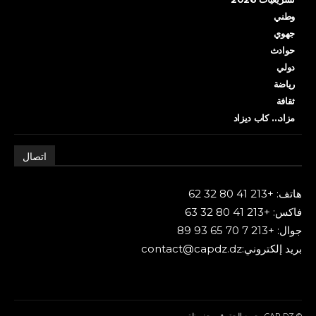
وطني
جهوي
حوادث
دولي
رياضة
ثقافة
مزاد… كاب ديزاد
اتصال
هاتف: +213 41 80 32 62
فاكس: +213 41 80 32 63
جوال: +213 7 70 65 93 89
بريد إلكتروني:contact@capdz.dz
© CAP DZ، جميع الحقوق محفوظة