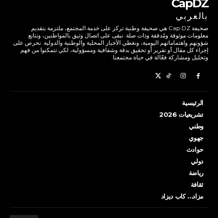
CapDZ
بالعربي
صحيفة Cap DZ هي صحيفة وطنية تركز على خدمة المجتمع، ملتزمة بتقديم
معلومات موثوقة ومُدققة وذات صلة. نبقى على اتصال وثيق بالمواطنين، ونتابع
شؤونهم واهتماماتهم اليومية، ونغطي الأخبار المحلية والوطنية والدولية. نحرص على
إجراء كل مقال أو تقرير أو تحقيق بدقة وشفافية ومسؤولية، لكي تتمكنوا من فهم
وتحليل ومشاركة فعّالة في حياة مجتمعنا.
الرئيسية
تشريعيات 2026
وطني
جهوي
حوادث
دولي
رياضة
ثقافة
مزاد… كاب ديزاد