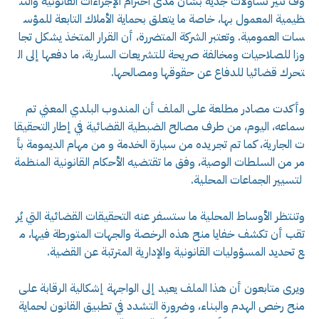
وف تثير تساؤلات جدية بشأن مدى احترام الإجراءات القانونية والتن
ظيمية المعمول بها، خاصة ما يتعلق بحماية الأملاك التابعة للمؤس
سات العمومية. وتعتبر الشركة المتضررة، أن القرار المتخذ يشكل تجا
وزا للصلاحيات ومخالفة صريحة للتشريعات السارية، ما دفعها إلى ال
تحرك قضائيا للدفاع عن حقوقها ومصالحها.
وأكدت مصادر مطلعة على الملف أن المندوب البلدي المعني تم
سماعه، اليوم، من طرف مصالح الضبطية القضائية في إطار التحقيقا
ت الجارية، كما تم تجريده من سيارة الخدمة و من مهام الديمومة بأ
مر من السلطات الوصية، وفق ما تقتضيه الأحكام القانونية المنظمة
لتسيير الجماعات المحلية.
وتنتظر الأوساط المحلية ما ستسفر عنه التحقيقات القضائية التي يُر
تقب أن تكشف خفايا منح هذه الرخصة والجهات المتورطة فيها، م
ع تحديد المسؤوليات القانونية والإدارية المترتبة عن القضية.
ويرى متابعون أن هذا الملف يعيد إلى الواجهة إشكالية الرقابة على
منح رخص الهدم والبناء، وضرورة التشدد في تطبيق القانون لحماية