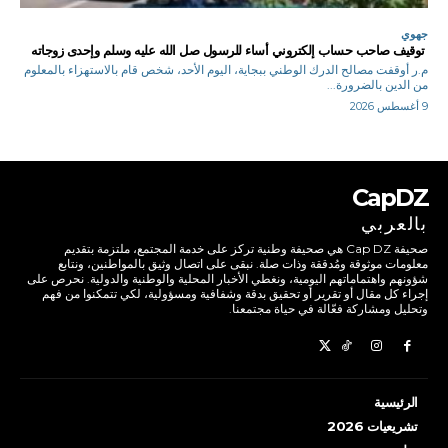
جهوي
توقيف صاحب حساب إلكتروني أساء للرسول صل الله عليه وسلم وإحدى زوجاته
م.ر أوقفت مصالح الدرك الوطني ببجاية، اليوم الأحد، شخص قام بالاستهزاء بالمعلوم
من الدين بالضرورة...
9 أغسطس 2026
CapDZ
بالعربي
صحيفة Cap DZ هي صحيفة وطنية تركز على خدمة المجتمع، ملتزمة بتقديم
معلومات موثوقة ومُدققة وذات صلة. نبقى على اتصال وثيق بالمواطنين، ونتابع
شؤونهم واهتماماتهم اليومية، ونغطي الأخبار المحلية والوطنية والدولية. نحرص على
إجراء كل مقال أو تقرير أو تحقيق بدقة وشفافية ومسؤولية، لكي تتمكنوا من فهم
وتحليل ومشاركة فعّالة في حياة مجتمعنا.
الرئيسية
تشريعيات 2026