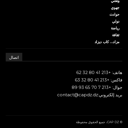
وطني
جهوي
حوادث
دولي
رياضة
ثقافة
مزاد… كاب ديزاد
اتصال
هاتف: +213 41 80 32 62
فاكس: +213 41 80 32 63
جوال: +213 7 70 65 93 89
بريد إلكتروني:contact@capdz.dz
© CAP DZ، جميع الحقوق محفوظة