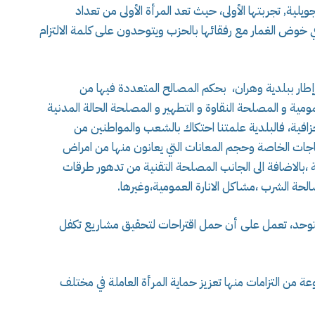
عد ترشح فتيحة شادلي الانتخابات التشريعية 2 جويلية, تجربتها الأولى، حيث تعد المرأة الأولى من تعداد
 خوض الغمار مع رفقائها بالحزب ويتوحدون على كلمة الالتزام
إطار ببلدية وهران، بحكم المصالح المتعددة فيها من
مية و المصلحة النقاوة و التطهير و المصلحة الحالة المدنية
جزافية، فالبلدية علمتنا احتكاك بالشعب والمواطنين من
اجات الخاصة وحجم المعانات التي يعانون منها من امراض
 ،بالاضافة الى الجانب المصلحة التقنية من تدهور طرقات
حة الشرب ،مشاكل الانارة العمومية،وغيرها.
وحد، تعمل على أن حمل اقتراحات لتحقيق مشاريع تكفل
من التزامات منها تعزيز حماية المرأة العاملة في مختلف