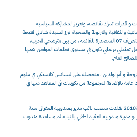
ءات و قدرات تدرك نقائصه، وتعزبز المشاركة السياسية
عية والثقافية والتربوبة والصحية، تبرز السيدة شادلي فتيحة
الأمينة الولائية لحزب العمال مترشحة ضمن رقم التعريف 07 المتصدرة للقائمة ، من بين مترشحي الحزب،
جل تمثيلي برلماني يكون في مستوى تطلعات المواطن همها
صالح العام.
ن مواليد 15-06-1986 وهران متزوجة و أم لولدين ، متحصلة على ليسانس كلاسيكي في علوم
امة بالإضافة لمجموعة من تكوينات في المعاهد منها في
هي تشعل منصب موظفة ببلدية وهران منذ سنة2010 تقلدت منصب نائب مدير بمندوبية المقراني سنة
النصر ،و مديرة مندوبية العقيد لطفي بالنيابة ثم مساعدة مندوب