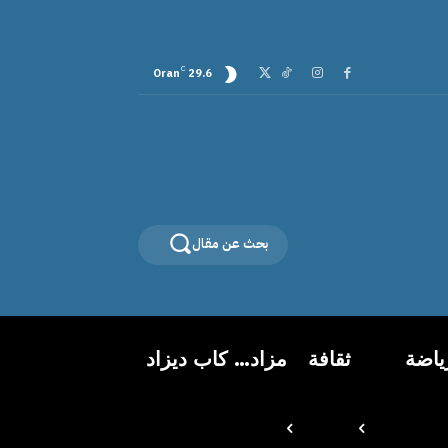
عة
C
Oran
29.6
بحث عن مقال
ياضة
ثقافة
مزاد… كاب ديزاد