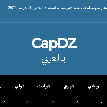
 انجاز متوسطة في بلدية خير صيادة استعدادا للدخول المدرسي 2027
خليفة العام للطريقة التجانية سيدي على بلعرابي التجاني لأداء صلاة الجم
CapDZ
بالعربي
وطني
جهوي
حوادث
دولي
ر