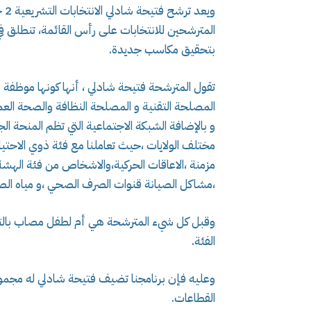
وي
المترشحين للانتخابات على رأس القائمة، تنطلق في
بتحقيق مكاسب جديدة.
تقول المترشحة فتيحة شادلي ، أنها كونها موظفة 
المصلحة التقنية و المصلحة النظافة والصحة العمو
و بالإضافة الشبكة الاجتماعية التي تظم المنحة ال
مختلف الولايات ،حيث تعاملنا مع فئة ذوي الاحتي
مزمنة ،الاعاقات الحركية،والاشخاص من فئة الهشة
،مشاكل الصيانة قنوات الصرف الصحي ،و مياه الصال
وقبل كل شيء المترشحة هي أم لطفل مصاب بالت
الفئة.
وعليه فإن برنامجنا تضيف فتيحة شادلي له مجموعة 
القطاعات.