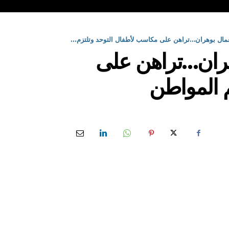
ال بوهران…تراهن على مكاسب لأطفال التوحد وتلتزم...
ران…تراهن على
م المواطن